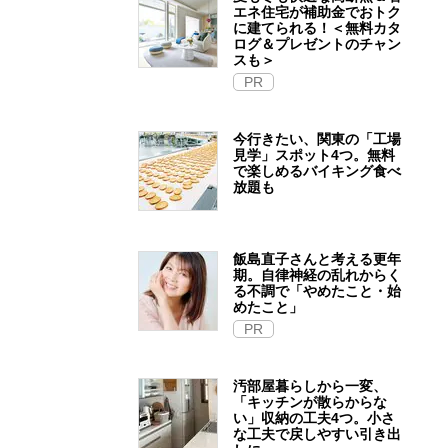
エネ住宅が補助金でおトク
に建てられる！＜無料カタ
ログ＆プレゼントのチャン
スも＞
PR
今行きたい、関東の「工場
見学」スポット4つ。無料
で楽しめるバイキング食べ
放題も
飯島直子さんと考える更年
期。自律神経の乱れからく
る不調で「やめたこと・始
めたこと」
PR
汚部屋暮らしから一変、
「キッチンが散らからな
い」収納の工夫4つ。小さ
な工夫で戻しやすい引き出