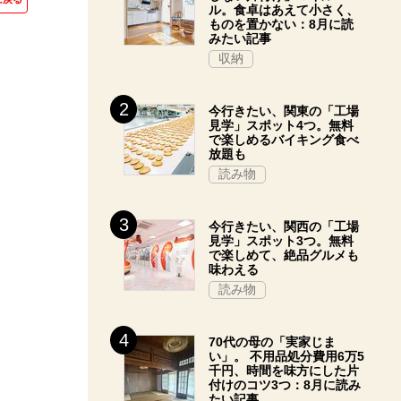
ル。食卓はあえて小さく、
ものを置かない：8月に読
みたい記事
収納
今行きたい、関東の「工場
見学」スポット4つ。無料
で楽しめるバイキング食べ
放題も
読み物
今行きたい、関西の「工場
見学」スポット3つ。無料
で楽しめて、絶品グルメも
味わえる
読み物
70代の母の「実家じま
い」。 不用品処分費用6万5
千円、時間を味方にした片
付けのコツ3つ：8月に読み
たい記事