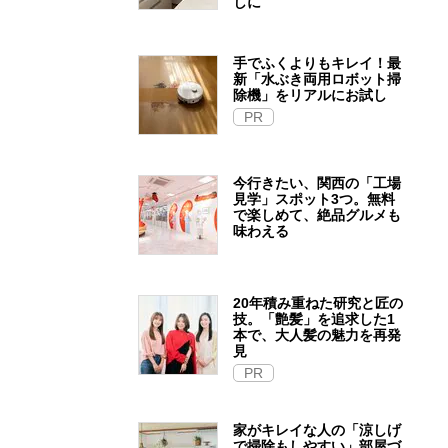
しに
手でふくよりもキレイ！最
新「水ぶき両用ロボット掃
除機」をリアルにお試し
PR
今行きたい、関西の「工場
見学」スポット3つ。無料
で楽しめて、絶品グルメも
味わえる
20年積み重ねた研究と匠の
技。「艶髪」を追求した1
本で、大人髪の魅力を再発
見
PR
家がキレイな人の「涼しげ
で掃除もしやすい」部屋づ