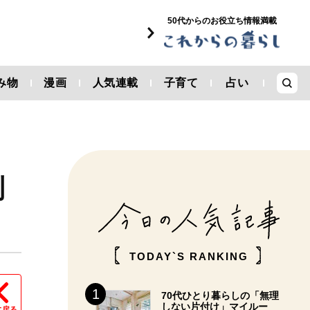
50代からのお役立ち情報満載
み物
漫画
人気連載
子育て
占い
制
TODAY`S RANKING
70代ひとり暮らしの「無理
しない片付け」マイルー
に戻る