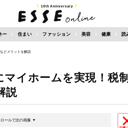
10th Anniversary
ネー
住まい
ファッション
美容
健康
読
遇などメリットを解説
にマイホームを実現！税
解説
クロールで次の画像
記事