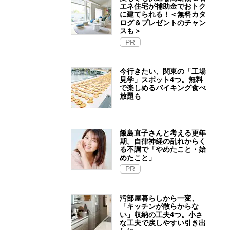
エネ住宅が補助金でおトク
に建てられる！＜無料カタ
ログ＆プレゼントのチャン
スも＞
PR
今行きたい、関東の「工場
見学」スポット4つ。無料
で楽しめるバイキング食べ
放題も
飯島直子さんと考える更年
期。自律神経の乱れからく
る不調で「やめたこと・始
めたこと」
PR
汚部屋暮らしから一変、
「キッチンが散らからな
い」収納の工夫4つ。小さ
な工夫で戻しやすい引き出