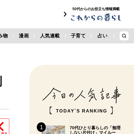
50代からのお役立ち情報満載
み物
漫画
人気連載
子育て
占い
制
TODAY`S RANKING
70代ひとり暮らしの「無理
しない片付け」マイルー
に戻る