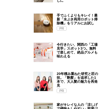
しに
手でふくよりもキレイ！最
新「水ぶき両用ロボット掃
除機」をリアルにお試し
PR
今行きたい、関西の「工場
見学」スポット3つ。無料
で楽しめて、絶品グルメも
味わえる
20年積み重ねた研究と匠の
技。「艶髪」を追求した1
本で、大人髪の魅力を再発
見
PR
家がキレイな人の「涼しげ
で掃除もしやすい」部屋づ