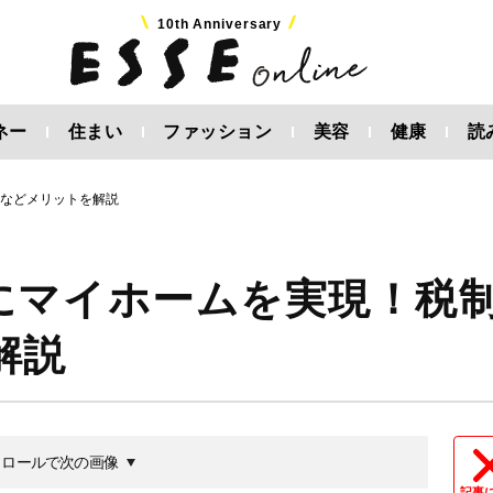
10th Anniversary
ネー
住まい
ファッション
美容
健康
読
遇などメリットを解説
にマイホームを実現！税
解説
クロールで次の画像
記事