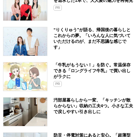
を追求した1本で、大人髪の魅力を再発見
PR
“りくりゅう”が語る、帰国後の暮らしと
これからの夢。「いろんな人に気づいて
いただけるのが、まだ不思議な感じで
す」
「牛乳がもうない！」を防ぐ。常温保存
できる「ロングライフ牛乳」で買い出し
がラクに
PR
汚部屋暮らしから一変、「キッチンが散
らからない」収納の工夫4つ。小さな工夫
で戻しやすい引き出しに
防災・停電対策にあると安心。「超薄型