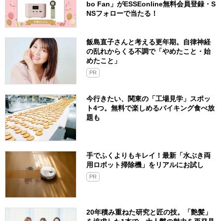
bo Fan」がESSEonline無料会員登録・S
NSフォローで当たる！
飯島直子さんと考える更年期。自律神経
の乱れからくる不調で「やめたこと・始
めたこと」
PR
今行きたい、関東の「工場見学」スポッ
ト4つ。無料で楽しめるバイキング食べ放
題も
手でふくよりもキレイ！最新「水ぶき両
用ロボット掃除機」をリアルにお試し
PR
20年積み重ねた研究と匠の技。「艶髪」