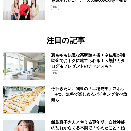
を追求した1本で、大人髪の魅力を再発見
PR
注目の記事
夏も冬も快適な高断熱＆省エネ住宅が補
助金でおトクに建てられる！＜無料カタ
ログ＆プレゼントのチャンスも＞
PR
今行きたい、関東の「工場見学」スポッ
ト4つ。無料で楽しめるバイキング食べ放
題も
飯島直子さんと考える更年期。自律神経
の乱れからくる不調で「やめたこと・始