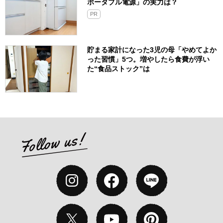
ポータブル電源」の実力は？​
PR
貯まる家計になった3児の母「やめてよか
った習慣」5つ。増やしたら食費が浮い
た“食品ストック”は