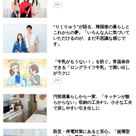
PR
“りくりゅう”が語る、帰国後の暮らしと
これからの夢。「いろんな人に気づいて
いただけるのが、まだ不思議な感じで
す」
「牛乳がもうない！」を防ぐ。常温保存
できる「ロングライフ牛乳」で買い出し
がラクに
PR
汚部屋暮らしから一変、「キッチンが散
らからない」収納の工夫4つ。小さな工夫
で戻しやすい引き出しに
防災・停電対策にあると安心。「超薄型