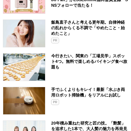
NSフォローで当たる！
飯島直子さんと考える更年期。自律神経
の乱れからくる不調で「やめたこと・始
めたこと」
PR
今行きたい、関東の「工場見学」スポッ
ト4つ。無料で楽しめるバイキング食べ放
題も
手でふくよりもキレイ！最新「水ぶき両
用ロボット掃除機」をリアルにお試し
PR
20年積み重ねた研究と匠の技。「艶髪」
を追求した1本で、大人髪の魅力を再発見