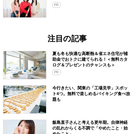
PR
注目の記事
夏も冬も快適な高断熱＆省エネ住宅が補
助金でおトクに建てられる！＜無料カタ
ログ＆プレゼントのチャンスも＞
PR
今行きたい、関東の「工場見学」スポッ
ト4つ。無料で楽しめるバイキング食べ放
題も
飯島直子さんと考える更年期。自律神経
の乱れからくる不調で「やめたこと・始
めたこと」