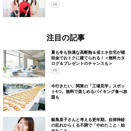
PR
注目の記事
夏も冬も快適な高断熱＆省エネ住宅が補
助金でおトクに建てられる！＜無料カタ
ログ＆プレゼントのチャンスも＞
PR
今行きたい、関東の「工場見学」スポッ
ト4つ。無料で楽しめるバイキング食べ放
題も
飯島直子さんと考える更年期。自律神経
の乱れからくる不調で「やめたこと・始
めたこと」