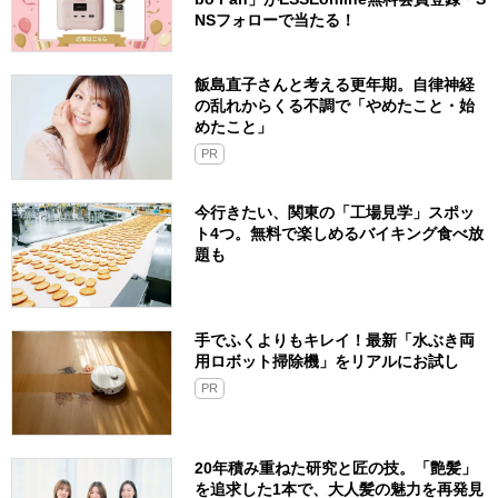
NSフォローで当たる！
飯島直子さんと考える更年期。自律神経
の乱れからくる不調で「やめたこと・始
めたこと」
PR
今行きたい、関東の「工場見学」スポッ
ト4つ。無料で楽しめるバイキング食べ放
題も
手でふくよりもキレイ！最新「水ぶき両
用ロボット掃除機」をリアルにお試し
PR
20年積み重ねた研究と匠の技。「艶髪」
を追求した1本で、大人髪の魅力を再発見