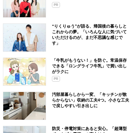
PR
“りくりゅう”が語る、帰国後の暮らしと
これからの夢。「いろんな人に気づいて
いただけるのが、まだ不思議な感じで
す」
「牛乳がもうない！」を防ぐ。常温保存
できる「ロングライフ牛乳」で買い出し
がラクに
PR
汚部屋暮らしから一変、「キッチンが散
らからない」収納の工夫4つ。小さな工夫
で戻しやすい引き出しに
防災・停電対策にあると安心。「超薄型