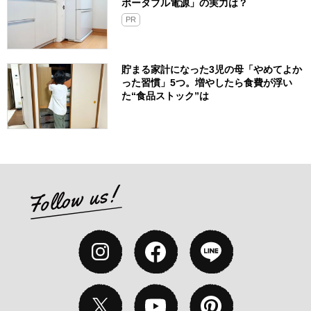
ポータブル電源」の実力は？​
PR
貯まる家計になった3児の母「やめてよか
った習慣」5つ。増やしたら食費が浮い
た“食品ストック”は