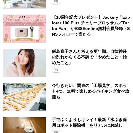
PR
【10周年記念プレゼント】Jackery「Exp
lorer 100 Plus チェリーブロッサム／Tur
bo Fan」がESSEonline無料会員登録・S
NSフォローで当たる！
飯島直子さんと考える更年期。自律神経
の乱れからくる不調で「やめたこと・始
めたこと」
PR
今行きたい、関東の「工場見学」スポッ
ト4つ。無料で楽しめるバイキング食べ放
題も
手でふくよりもキレイ！最新「水ぶき両
用ロボット掃除機」をリアルにお試し
PR