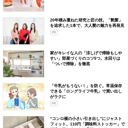
20年積み重ねた研究と匠の技。「艶髪」
を追求した1本で、大人髪の魅力を再発見
PR
家がキレイな人の「涼しげで掃除もしや
すい」部屋づくりのコツ5つ。水回りは
「ついで掃除」を徹底
「牛乳がもうない！」を防ぐ。常温保存
できる「ロングライフ牛乳」で買い出し
がラクに
PR
“コンロ横の小さい引き出し”にジャスト
フィット。110円「調味料ストッカー」で