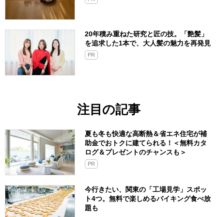
20年積み重ねた研究と匠の技。「艶髪」
を追求した1本で、大人髪の魅力を再発見
PR
注目の記事
夏も冬も快適な高断熱＆省エネ住宅が補
助金でおトクに建てられる！＜無料カタ
ログ＆プレゼントのチャンスも＞
PR
今行きたい、関東の「工場見学」スポッ
ト4つ。無料で楽しめるバイキング食べ放
題も