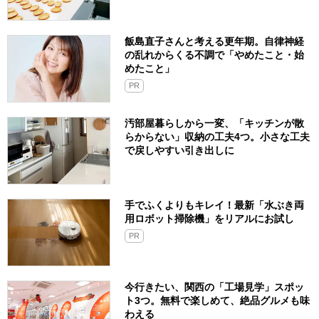
飯島直子さんと考える更年期。自律神経
の乱れからくる不調で「やめたこと・始
めたこと」
PR
汚部屋暮らしから一変、「キッチンが散
らからない」収納の工夫4つ。小さな工夫
で戻しやすい引き出しに
手でふくよりもキレイ！最新「水ぶき両
用ロボット掃除機」をリアルにお試し
PR
今行きたい、関西の「工場見学」スポッ
ト3つ。無料で楽しめて、絶品グルメも味
わえる