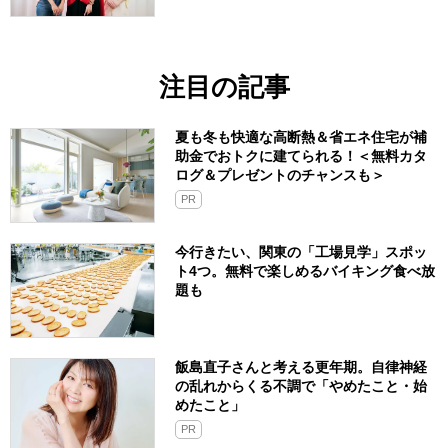
注目の記事
夏も冬も快適な高断熱＆省エネ住宅が補
助金でおトクに建てられる！＜無料カタ
ログ＆プレゼントのチャンスも＞
PR
今行きたい、関東の「工場見学」スポッ
ト4つ。無料で楽しめるバイキング食べ放
題も
飯島直子さんと考える更年期。自律神経
の乱れからくる不調で「やめたこと・始
めたこと」
PR