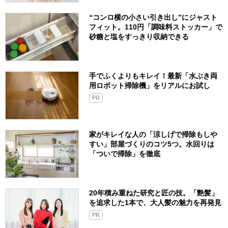
“コンロ横の小さい引き出し”にジャスト
フィット。110円「調味料ストッカー」で
砂糖と塩をすっきり収納できる
手でふくよりもキレイ！最新「水ぶき両
用ロボット掃除機」をリアルにお試し
PR
家がキレイな人の「涼しげで掃除もしや
すい」部屋づくりのコツ5つ。水回りは
「ついで掃除」を徹底
20年積み重ねた研究と匠の技。「艶髪」
を追求した1本で、大人髪の魅力を再発見
PR