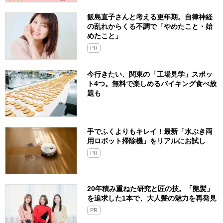
飯島直子さんと考える更年期。自律神経
の乱れからくる不調で「やめたこと・始
めたこと」
PR
今行きたい、関東の「工場見学」スポッ
ト4つ。無料で楽しめるバイキング食べ放
題も
手でふくよりもキレイ！最新「水ぶき両
用ロボット掃除機」をリアルにお試し
PR
20年積み重ねた研究と匠の技。「艶髪」
を追求した1本で、大人髪の魅力を再発見
PR