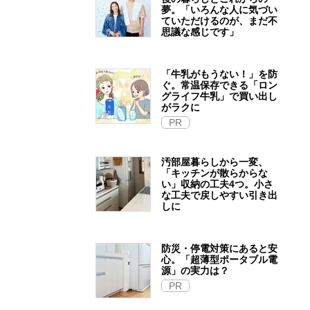
夢。「いろんな人に気づい
ていただけるのが、まだ不
思議な感じです」
「牛乳がもうない！」を防
ぐ。常温保存できる「ロン
グライフ牛乳」で買い出し
がラクに
PR
汚部屋暮らしから一変、
「キッチンが散らからな
い」収納の工夫4つ。小さ
な工夫で戻しやすい引き出
しに
防災・停電対策にあると安
心。「超薄型ポータブル電
源」の実力は？​
PR