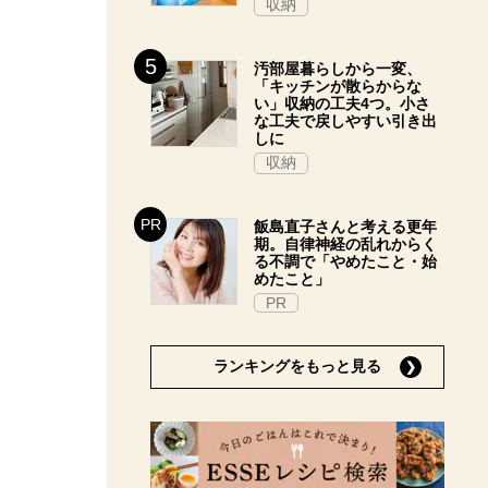
収納
汚部屋暮らしから一変、
「キッチンが散らからな
い」収納の工夫4つ。小さ
な工夫で戻しやすい引き出
しに
収納
飯島直子さんと考える更年
期。自律神経の乱れからく
る不調で「やめたこと・始
めたこと」
PR
ランキングをもっと見る