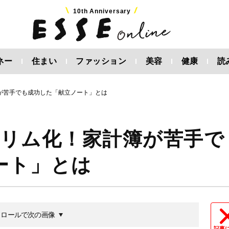
10th Anniversary
ネー
住まい
ファッション
美容
健康
読
が苦手でも成功した「献立ノート」とは
スリム化！家計簿が苦手で
ート」とは
クロールで次の画像
記事