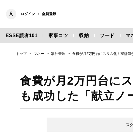
ログイン
会員登録
/
ESSE読者101
家事コツ
収納
フード
マ
トップ
マネー
家計管理
食費が月2万円台にスリム化！家計簿
食費が月2万円台に
も成功した「献立ノ
ス