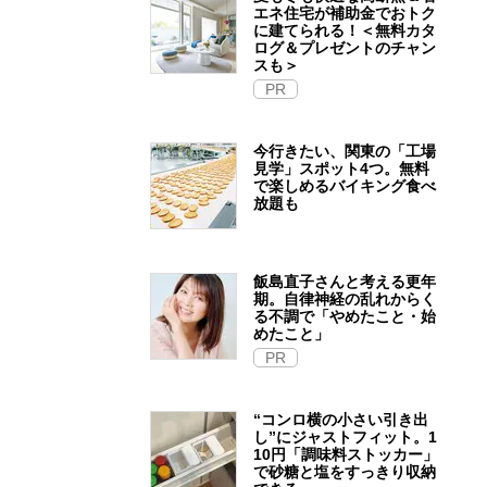
エネ住宅が補助金でおトク
に建てられる！＜無料カタ
ログ＆プレゼントのチャン
スも＞
PR
今行きたい、関東の「工場
見学」スポット4つ。無料
で楽しめるバイキング食べ
放題も
飯島直子さんと考える更年
期。自律神経の乱れからく
る不調で「やめたこと・始
めたこと」
PR
“コンロ横の小さい引き出
し”にジャストフィット。1
10円「調味料ストッカー」
で砂糖と塩をすっきり収納