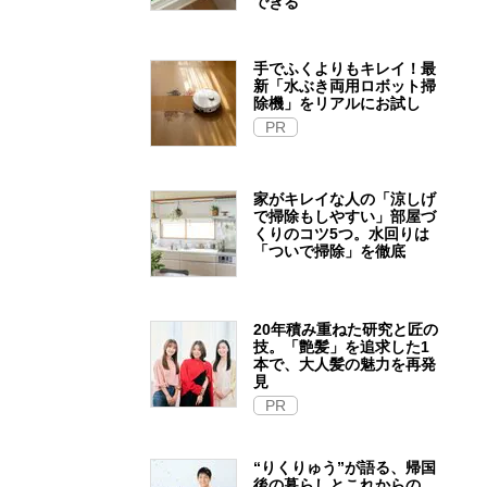
できる
手でふくよりもキレイ！最
新「水ぶき両用ロボット掃
除機」をリアルにお試し
PR
家がキレイな人の「涼しげ
で掃除もしやすい」部屋づ
くりのコツ5つ。水回りは
「ついで掃除」を徹底
20年積み重ねた研究と匠の
技。「艶髪」を追求した1
本で、大人髪の魅力を再発
見
PR
“りくりゅう”が語る、帰国
後の暮らしとこれからの