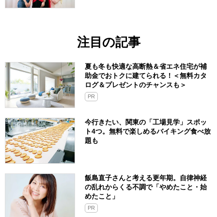
注目の記事
夏も冬も快適な高断熱＆省エネ住宅が補
助金でおトクに建てられる！＜無料カタ
ログ＆プレゼントのチャンスも＞
PR
今行きたい、関東の「工場見学」スポッ
ト4つ。無料で楽しめるバイキング食べ放
題も
飯島直子さんと考える更年期。自律神経
の乱れからくる不調で「やめたこと・始
めたこと」
PR