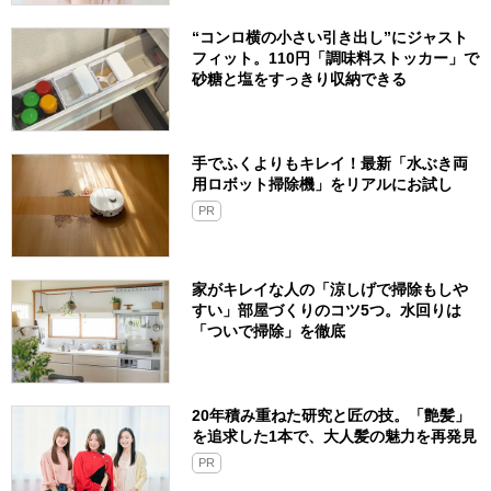
“コンロ横の小さい引き出し”にジャスト
フィット。110円「調味料ストッカー」で
砂糖と塩をすっきり収納できる
手でふくよりもキレイ！最新「水ぶき両
用ロボット掃除機」をリアルにお試し
PR
家がキレイな人の「涼しげで掃除もしや
すい」部屋づくりのコツ5つ。水回りは
「ついで掃除」を徹底
20年積み重ねた研究と匠の技。「艶髪」
を追求した1本で、大人髪の魅力を再発見
PR