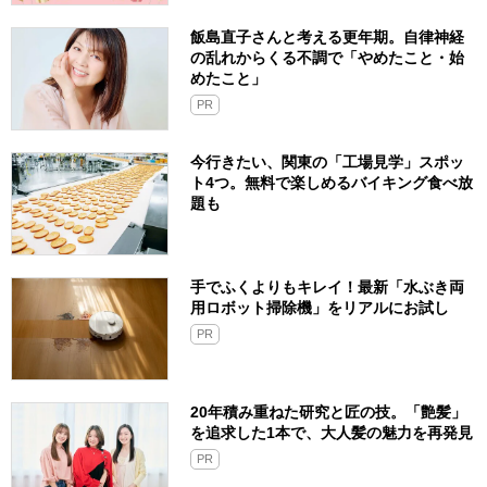
飯島直子さんと考える更年期。自律神経
の乱れからくる不調で「やめたこと・始
めたこと」
PR
今行きたい、関東の「工場見学」スポッ
ト4つ。無料で楽しめるバイキング食べ放
題も
手でふくよりもキレイ！最新「水ぶき両
用ロボット掃除機」をリアルにお試し
PR
20年積み重ねた研究と匠の技。「艶髪」
を追求した1本で、大人髪の魅力を再発見
PR