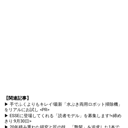
【関連記事】
▶ 手でふくよりもキレイ!最新「水ぶき両用ロボット掃除機」
をリアルにお試し <PR>
▶ ESSEに登場してくれる「読者モデル」を募集します!<締め
きり:9月30日>
▶ 20年積み重ねた研究と匠の技。「艶髪」を追求した1本で、