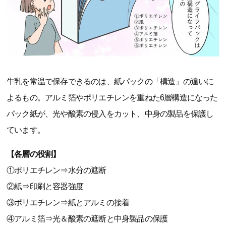
牛乳を常温で保存できるのは、紙パックの「構造」の違いに
よるもの。アルミ箔やポリエチレンを重ねた6層構造になった
パック紙が、光や酸素の侵入をカット、中身の製品を保護し
ています。
【各層の役割】
①ポリエチレン⇒水分の遮断
②紙⇒印刷と容器強度
③ポリエチレン⇒紙とアルミの接着
④アルミ箔⇒光＆酸素の遮断と中身製品の保護