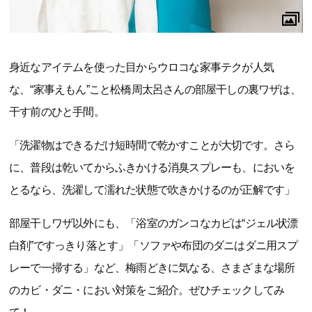
身近なアイテムを使った目からウロコな家事テクが人気
な、“家事えもん”こと松橋周太呂さんの部屋干しの裏ワザは、
干す前のひと手間。
「洗濯物はできるだけ短時間で乾かすことが大切です。さら
に、普段は乾いてからふきかける消臭スプレーも、においを
とるなら、洗濯して濡れた状態で吹きかけるのが正解です」
部屋干しワザ以外にも、「浴室のガンコなカビは“ジェル状漂
白剤”ですっきり落とす」「ソファや布団のダニはダニ用スプ
レーで一掃する」など、梅雨どきに気なる、さまざまな場所
のカビ・ダニ・におい対策をご紹介。ぜひチェックしてみ