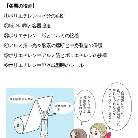
【各層の役割】
①ポリエチレン⇒水分の遮断
②紙⇒印刷と容器強度
③ポリエチレン⇒紙とアルミの接着
④アルミ箔⇒光＆酸素の遮断と中身製品の保護
⑤ポリエチレン⇒アルミ箔とポリエチレンの接着
⑥ポリエチレン⇒容器成型時のシール