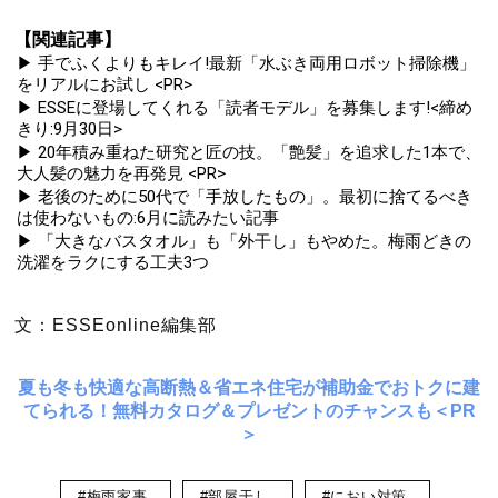
【関連記事】
▶ 手でふくよりもキレイ!最新「水ぶき両用ロボット掃除機」
をリアルにお試し <PR>
▶ ESSEに登場してくれる「読者モデル」を募集します!<締め
きり:9月30日>
▶ 20年積み重ねた研究と匠の技。「艶髪」を追求した1本で、
大人髪の魅力を再発見 <PR>
▶ 老後のために50代で「手放したもの」。最初に捨てるべき
は使わないもの:6月に読みたい記事
▶ 「大きなバスタオル」も「外干し」もやめた。梅雨どきの
洗濯をラクにする工夫3つ
文：ESSEonline編集部
夏も冬も快適な高断熱＆省エネ住宅が補助金でおトクに建
てられる！無料カタログ＆プレゼントのチャンスも＜PR
＞
#梅雨家事
#部屋干し
#におい対策