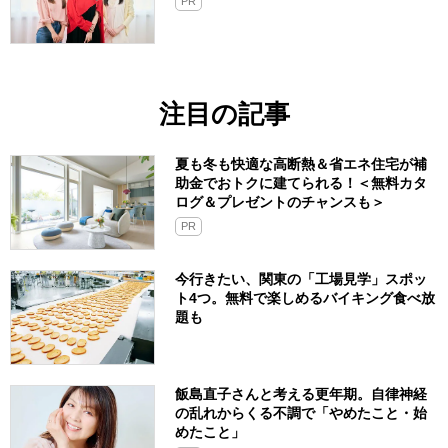
PR
注目の記事
夏も冬も快適な高断熱＆省エネ住宅が補
助金でおトクに建てられる！＜無料カタ
ログ＆プレゼントのチャンスも＞
PR
今行きたい、関東の「工場見学」スポッ
ト4つ。無料で楽しめるバイキング食べ放
題も
飯島直子さんと考える更年期。自律神経
の乱れからくる不調で「やめたこと・始
めたこと」