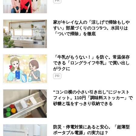
PR
家がキレイな人の「涼しげで掃除もしや
すい」部屋づくりのコツ5つ。水回りは
「ついで掃除」を徹底
「牛乳がもうない！」を防ぐ。常温保存
できる「ロングライフ牛乳」で買い出し
がラクに
PR
“コンロ横の小さい引き出し”にジャスト
フィット。110円「調味料ストッカー」で
砂糖と塩をすっきり収納できる
防災・停電対策にあると安心。「超薄型
ポータブル電源」の実力は？​