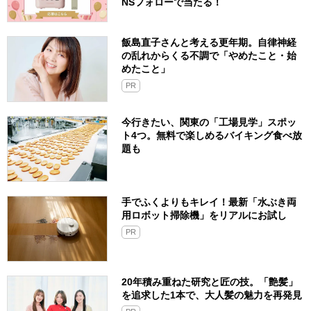
NSフォローで当たる！
飯島直子さんと考える更年期。自律神経
の乱れからくる不調で「やめたこと・始
めたこと」
PR
今行きたい、関東の「工場見学」スポッ
ト4つ。無料で楽しめるバイキング食べ放
題も
手でふくよりもキレイ！最新「水ぶき両
用ロボット掃除機」をリアルにお試し
PR
20年積み重ねた研究と匠の技。「艶髪」
を追求した1本で、大人髪の魅力を再発見