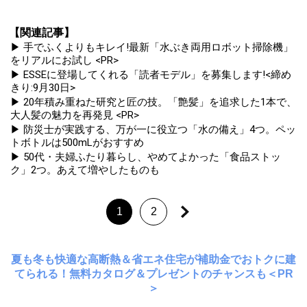
【関連記事】
▶ 手でふくよりもキレイ!最新「水ぶき両用ロボット掃除機」
をリアルにお試し <PR>
▶ ESSEに登場してくれる「読者モデル」を募集します!<締め
きり:9月30日>
▶ 20年積み重ねた研究と匠の技。「艶髪」を追求した1本で、
大人髪の魅力を再発見 <PR>
▶ 防災士が実践する、万が一に役立つ「水の備え」4つ。ペッ
トボトルは500mLがおすすめ
▶ 50代・夫婦ふたり暮らし、やめてよかった「食品ストッ
ク」2つ。あえて増やしたものも
1
2
夏も冬も快適な高断熱＆省エネ住宅が補助金でおトクに建
てられる！無料カタログ＆プレゼントのチャンスも＜PR
＞