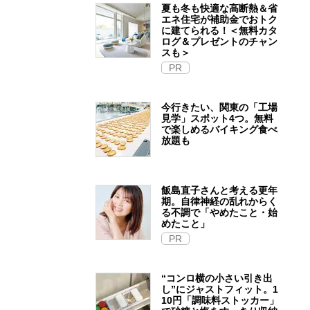
夏も冬も快適な高断熱＆省
エネ住宅が補助金でおトク
に建てられる！＜無料カタ
ログ＆プレゼントのチャン
スも＞
PR
今行きたい、関東の「工場
見学」スポット4つ。無料
で楽しめるバイキング食べ
放題も
飯島直子さんと考える更年
期。自律神経の乱れからく
る不調で「やめたこと・始
めたこと」
PR
“コンロ横の小さい引き出
し”にジャストフィット。1
10円「調味料ストッカー」