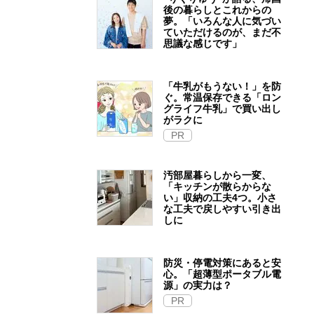
後の暮らしとこれからの
夢。「いろんな人に気づい
ていただけるのが、まだ不
思議な感じです」
「牛乳がもうない！」を防
ぐ。常温保存できる「ロン
グライフ牛乳」で買い出し
がラクに
PR
汚部屋暮らしから一変、
「キッチンが散らからな
い」収納の工夫4つ。小さ
な工夫で戻しやすい引き出
しに
防災・停電対策にあると安
心。「超薄型ポータブル電
源」の実力は？​
PR