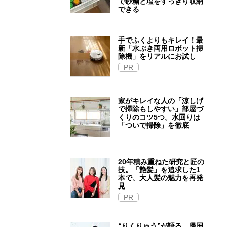
で砂糖と塩をすっきり収納
できる
手でふくよりもキレイ！最
新「水ぶき両用ロボット掃
除機」をリアルにお試し
PR
家がキレイな人の「涼しげ
で掃除もしやすい」部屋づ
くりのコツ5つ。水回りは
「ついで掃除」を徹底
20年積み重ねた研究と匠の
技。「艶髪」を追求した1
本で、大人髪の魅力を再発
見
PR
“りくりゅう”が語る、帰国