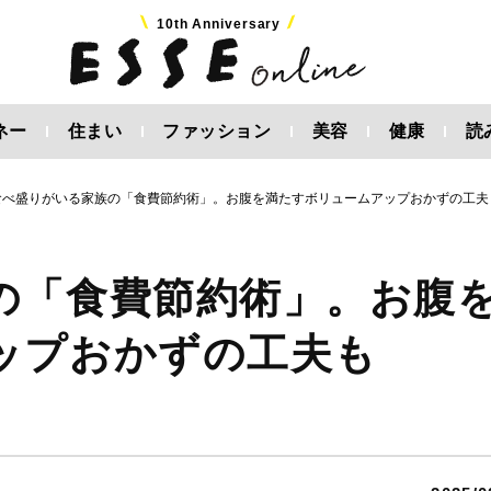
10th Anniversary
ネー
住まい
ファッション
美容
健康
読
食べ盛りがいる家族の「食費節約術」。お腹を満たすボリュームアップおかずの工夫
の「食費節約術」。お腹
ップおかずの工夫も