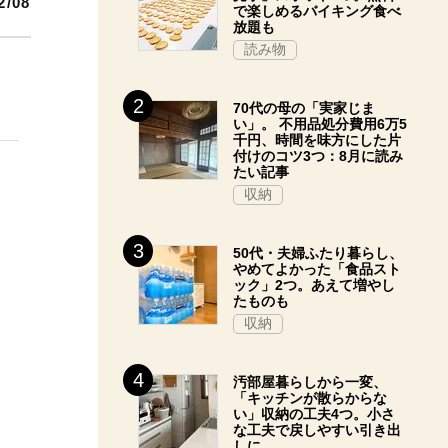
2/08
で楽しめるバイキング食べ
放題も
読み物
70代の母の「実家じま
い」。 不用品処分費用6万5
千円、時間を味方にした片
付けのコツ3つ：8月に読み
たい記事
収納
50代・夫婦ふたり暮らし、
やめてよかった「食品スト
ック」2つ。あえて増やし
たものも
収納
汚部屋暮らしから一変、
「キッチンが散らからな
い」収納の工夫4つ。小さ
な工夫で戻しやすい引き出
しに