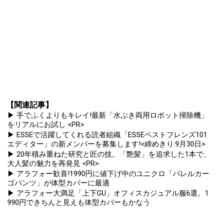
【関連記事】
▶ 手でふくよりもキレイ!最新「水ぶき両用ロボット掃除機」
をリアルにお試し <PR>
▶ ESSEで活躍してくれる読者組織「ESSEベストフレンズ101
エディター」の新メンバーを募集します!<締めきり:9月30日>
▶ 20年積み重ねた研究と匠の技。「艶髪」を追求した1本で、
大人髪の魅力を再発見 <PR>
▶ アラフォー歓喜!1990円に値下げ中のユニクロ「バレルカー
ゴパンツ」が体型カバーに最適
▶ アラフォー大満足「上下GU」オフィスカジュアル服6選。1
990円できちんと見えも体型カバーもかなう