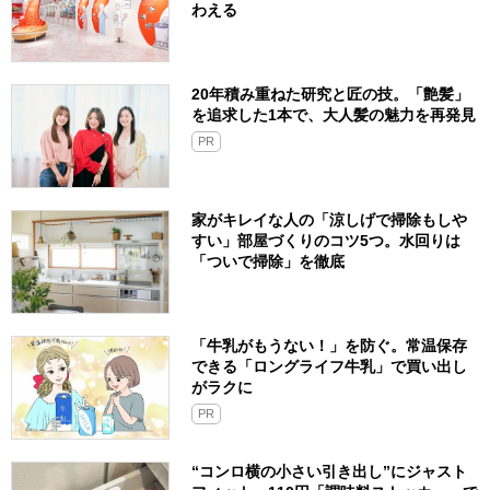
わえる
20年積み重ねた研究と匠の技。「艶髪」
を追求した1本で、大人髪の魅力を再発見
PR
家がキレイな人の「涼しげで掃除もしや
すい」部屋づくりのコツ5つ。水回りは
「ついで掃除」を徹底
「牛乳がもうない！」を防ぐ。常温保存
できる「ロングライフ牛乳」で買い出し
がラクに
PR
“コンロ横の小さい引き出し”にジャスト