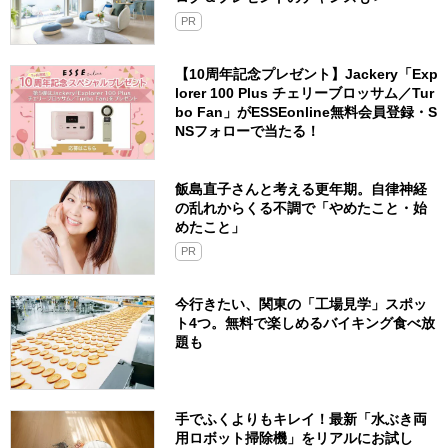
PR
【10周年記念プレゼント】Jackery「Exp
lorer 100 Plus チェリーブロッサム／Tur
bo Fan」がESSEonline無料会員登録・S
NSフォローで当たる！
飯島直子さんと考える更年期。自律神経
の乱れからくる不調で「やめたこと・始
めたこと」
PR
今行きたい、関東の「工場見学」スポッ
ト4つ。無料で楽しめるバイキング食べ放
題も
手でふくよりもキレイ！最新「水ぶき両
用ロボット掃除機」をリアルにお試し