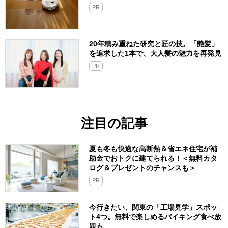
PR
20年積み重ねた研究と匠の技。「艶髪」
を追求した1本で、大人髪の魅力を再発見
PR
注目の記事
夏も冬も快適な高断熱＆省エネ住宅が補
助金でおトクに建てられる！＜無料カタ
ログ＆プレゼントのチャンスも＞
PR
今行きたい、関東の「工場見学」スポッ
ト4つ。無料で楽しめるバイキング食べ放
題も