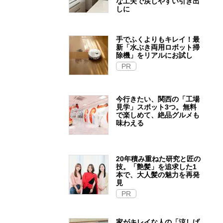
な工夫で戻しやすい引き出
しに
手でふくよりもキレイ！最
新「水ぶき両用ロボット掃
除機」をリアルにお試し
PR
今行きたい、関西の「工場
見学」スポット3つ。無料
で楽しめて、絶品グルメも
味わえる
20年積み重ねた研究と匠の
技。「艶髪」を追求した1
本で、大人髪の魅力を再発
見
PR
家がキレイな人の「涼しげ