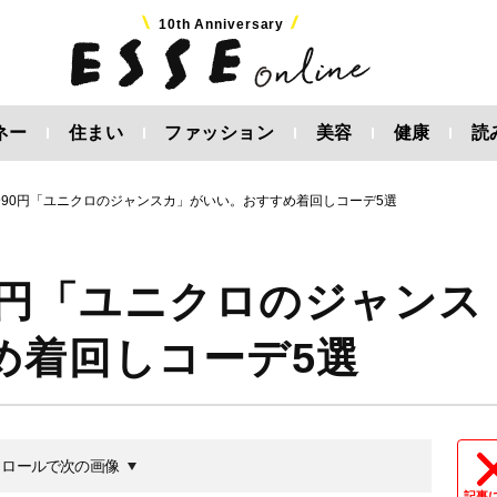
10th Anniversary
ネー
住まい
ファッション
美容
健康
読
990円「ユニクロのジャンスカ」がいい。おすすめ着回しコーデ5選
0円「ユニクロのジャンス
め着回しコーデ5選
クロールで次の画像
記事