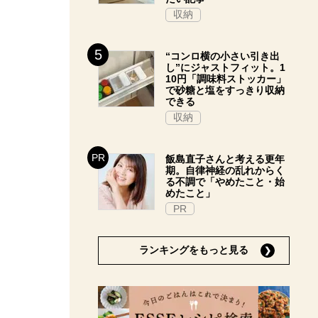
収納
“コンロ横の小さい引き出
し”にジャストフィット。1
10円「調味料ストッカー」
で砂糖と塩をすっきり収納
できる
収納
飯島直子さんと考える更年
期。自律神経の乱れからく
る不調で「やめたこと・始
めたこと」
PR
ランキングをもっと見る