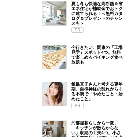
夏も冬も快適な高断熱＆省
エネ住宅が補助金でおトク
に建てられる！＜無料カタ
ログ＆プレゼントのチャン
スも＞
PR
今行きたい、関東の「工場
見学」スポット4つ。無料
で楽しめるバイキング食べ
放題も
飯島直子さんと考える更年
期。自律神経の乱れからく
る不調で「やめたこと・始
めたこと」
PR
汚部屋暮らしから一変、
「キッチンが散らからな
い」収納の工夫4つ。小さ