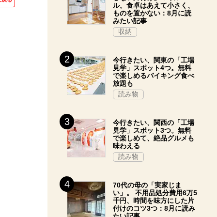
ル。食卓はあえて小さく、
ものを置かない：8月に読
みたい記事
収納
今行きたい、関東の「工場
見学」スポット4つ。無料
で楽しめるバイキング食べ
放題も
読み物
今行きたい、関西の「工場
見学」スポット3つ。無料
で楽しめて、絶品グルメも
味わえる
読み物
70代の母の「実家じま
い」。 不用品処分費用6万5
千円、時間を味方にした片
付けのコツ3つ：8月に読み
たい記事