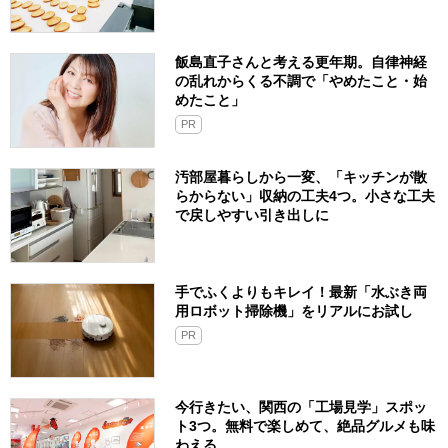
飯島直子さんと考える更年期。自律神経
の乱れからくる不調で「やめたこと・始
めたこと」
PR
汚部屋暮らしから一変、「キッチンが散
らからない」収納の工夫4つ。小さな工夫
で戻しやすい引き出しに
手でふくよりもキレイ！最新「水ぶき両
用ロボット掃除機」をリアルにお試し
PR
今行きたい、関西の「工場見学」スポッ
ト3つ。無料で楽しめて、絶品グルメも味
わえる