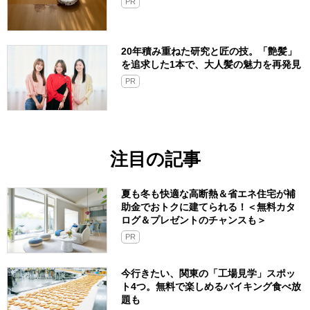
PR
20年積み重ねた研究と匠の技。「艶髪」
を追求した1本で、大人髪の魅力を再発見
PR
注目の記事
夏も冬も快適な高断熱＆省エネ住宅が補
助金でおトクに建てられる！＜無料カタ
ログ＆プレゼントのチャンスも＞
PR
今行きたい、関東の「工場見学」スポッ
ト4つ。無料で楽しめるバイキング食べ放
題も