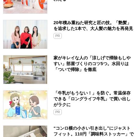
20年積み重ねた研究と匠の技。「艶髪」
を追求した1本で、大人髪の魅力を再発見
PR
家がキレイな人の「涼しげで掃除もしや
すい」部屋づくりのコツ5つ。水回りは
「ついで掃除」を徹底
「牛乳がもうない！」を防ぐ。常温保存
できる「ロングライフ牛乳」で買い出し
がラクに
PR
“コンロ横の小さい引き出し”にジャスト
フィット。110円「調味料ストッカー」で