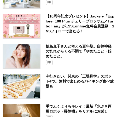
PR
【10周年記念プレゼント】Jackery「Exp
lorer 100 Plus チェリーブロッサム／Tur
bo Fan」がESSEonline無料会員登録・S
NSフォローで当たる！
飯島直子さんと考える更年期。自律神経
の乱れからくる不調で「やめたこと・始
めたこと」
PR
今行きたい、関東の「工場見学」スポッ
ト4つ。無料で楽しめるバイキング食べ放
題も
手でふくよりもキレイ！最新「水ぶき両
用ロボット掃除機」をリアルにお試し