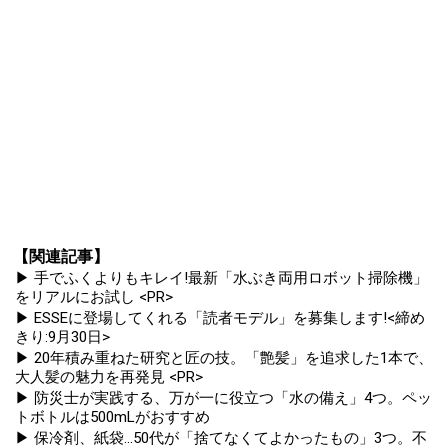
【関連記事】
▶ 手でふくよりもキレイ!最新「水ぶき両用ロボット掃除機」
をリアルにお試し <PR>
▶ ESSEに登場してくれる「読者モデル」を募集します!<締め
きり:9月30日>
▶ 20年積み重ねた研究と匠の技。「艶髪」を追求した1本で、
大人髪の魅力を再発見 <PR>
▶ 防災士が実践する、万が一に役立つ「水の備え」4つ。ペッ
トボトルは500mLがおすすめ
▶ 保冷剤、紙袋...50代が「捨てなくてよかったもの」3つ。不