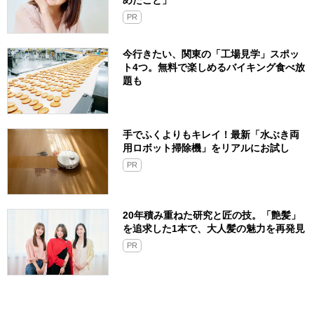
めたこと」
PR
今行きたい、関東の「工場見学」スポッ
ト4つ。無料で楽しめるバイキング食べ放
題も
手でふくよりもキレイ！最新「水ぶき両
用ロボット掃除機」をリアルにお試し
PR
20年積み重ねた研究と匠の技。「艶髪」
を追求した1本で、大人髪の魅力を再発見
PR