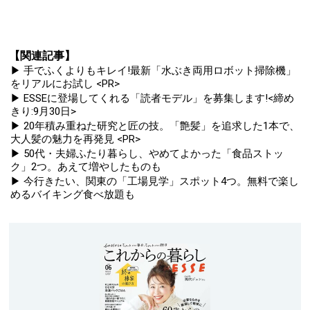
【関連記事】
▶ 手でふくよりもキレイ!最新「水ぶき両用ロボット掃除機」
をリアルにお試し <PR>
▶ ESSEに登場してくれる「読者モデル」を募集します!<締め
きり:9月30日>
▶ 20年積み重ねた研究と匠の技。「艶髪」を追求した1本で、
大人髪の魅力を再発見 <PR>
▶ 50代・夫婦ふたり暮らし、やめてよかった「食品ストッ
ク」2つ。あえて増やしたものも
▶ 今行きたい、関東の「工場見学」スポット4つ。無料で楽し
めるバイキング食べ放題も