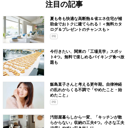
注目の記事
夏も冬も快適な高断熱＆省エネ住宅が補
助金でおトクに建てられる！＜無料カタ
ログ＆プレゼントのチャンスも＞
PR
今行きたい、関東の「工場見学」スポッ
ト4つ。無料で楽しめるバイキング食べ放
題も
飯島直子さんと考える更年期。自律神経
の乱れからくる不調で「やめたこと・始
めたこと」
PR
汚部屋暮らしから一変、「キッチンが散
らからない」収納の工夫4つ。小さな工夫