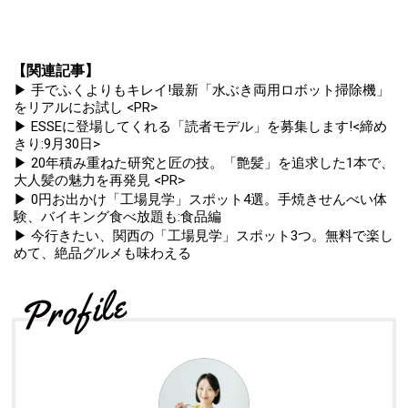
【関連記事】
▶ 手でふくよりもキレイ!最新「水ぶき両用ロボット掃除機」
をリアルにお試し <PR>
▶ ESSEに登場してくれる「読者モデル」を募集します!<締め
きり:9月30日>
▶ 20年積み重ねた研究と匠の技。「艶髪」を追求した1本で、
大人髪の魅力を再発見 <PR>
▶ 0円お出かけ「工場見学」スポット4選。手焼きせんべい体
験、バイキング食べ放題も:食品編
▶ 今行きたい、関西の「工場見学」スポット3つ。無料で楽し
めて、絶品グルメも味わえる