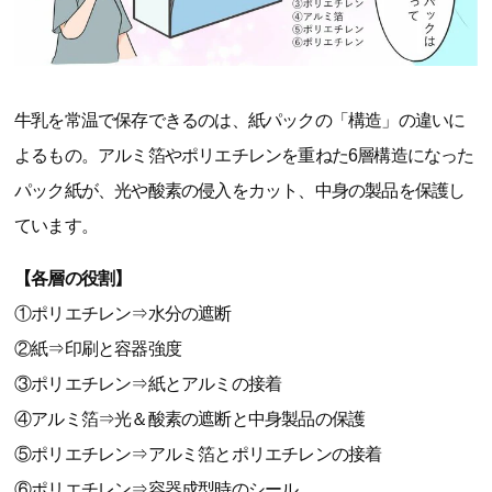
牛乳を常温で保存できるのは、紙パックの「構造」の違いに
よるもの。アルミ箔やポリエチレンを重ねた6層構造になった
パック紙が、光や酸素の侵入をカット、中身の製品を保護し
ています。
【各層の役割】
①ポリエチレン⇒水分の遮断
②紙⇒印刷と容器強度
③ポリエチレン⇒紙とアルミの接着
④アルミ箔⇒光＆酸素の遮断と中身製品の保護
⑤ポリエチレン⇒アルミ箔とポリエチレンの接着
⑥ポリエチレン⇒容器成型時のシール