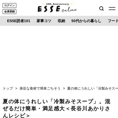
10th Anniversary
ログイン
会員登録
ESSE読者101
家事コツ
収納
50代からの暮らし
フー
トップ
身近な食材で簡単ごちそう
夏の体にうれしい「冷製みそス
夏の体にうれしい「冷製みそスープ」。混
ぜるだけ簡単・満足感大＜長谷川あかりさ
んレシピ＞