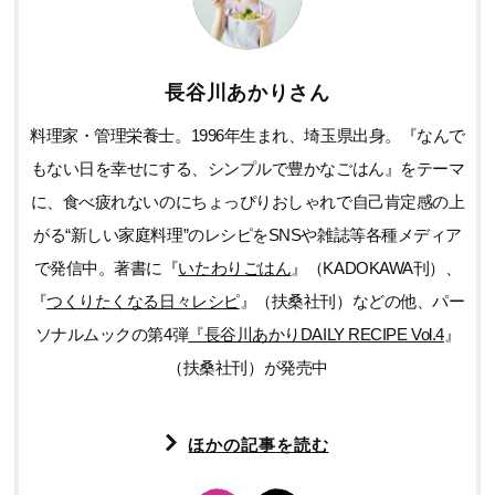
長谷川あかりさん
料理家・管理栄養士。1996年生まれ、埼玉県出身。『なんで
もない日を幸せにする、シンプルで豊かなごはん』をテーマ
に、食べ疲れないのにちょっぴりおしゃれで自己肯定感の上
がる“新しい家庭料理”のレシピをSNSや雑誌等各種メディア
で発信中。著書に『
いたわりごはん
』（KADOKAWA刊）、
『
つくりたくなる日々レシピ
』（扶桑社刊）などの他、パー
ソナルムックの第4弾
『長谷川あかりDAILY RECIPE Vol.4
』
（扶桑社刊）が発売中
ほかの記事を読む