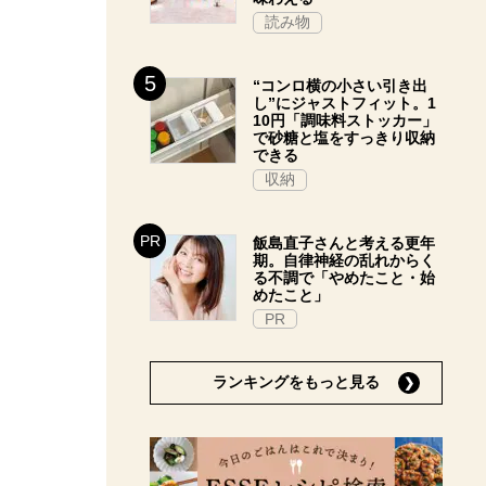
読み物
“コンロ横の小さい引き出
し”にジャストフィット。1
10円「調味料ストッカー」
で砂糖と塩をすっきり収納
できる
収納
飯島直子さんと考える更年
期。自律神経の乱れからく
る不調で「やめたこと・始
めたこと」
PR
ランキングをもっと見る