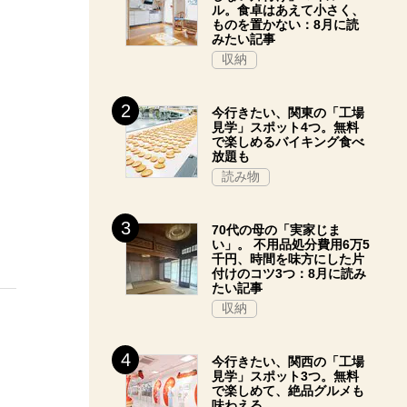
ル。食卓はあえて小さく、
ものを置かない：8月に読
みたい記事
収納
今行きたい、関東の「工場
見学」スポット4つ。無料
で楽しめるバイキング食べ
放題も
読み物
70代の母の「実家じま
い」。 不用品処分費用6万5
千円、時間を味方にした片
付けのコツ3つ：8月に読み
たい記事
収納
今行きたい、関西の「工場
見学」スポット3つ。無料
で楽しめて、絶品グルメも
味わえる