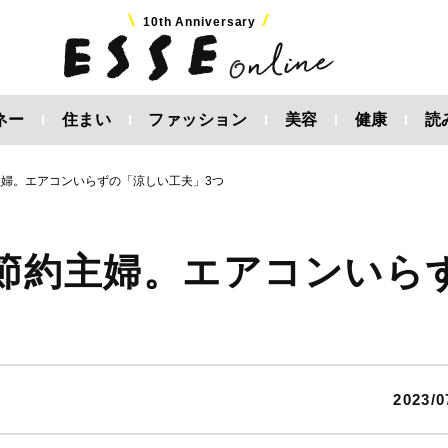
10th Anniversary
ネー
住まい
ファッション
美容
健康
読
主婦。エアコンいらずの「涼しい工夫」3つ
・節約主婦。エアコンいら
つ
2023/0