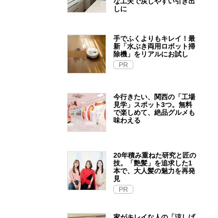
な工夫で戻しやすい引き出
しに
手でふくよりもキレイ！最
新「水ぶき両用ロボット掃
除機」をリアルにお試し
PR
今行きたい、関西の「工場
見学」スポット3つ。無料
で楽しめて、絶品グルメも
味わえる
20年積み重ねた研究と匠の
技。「艶髪」を追求した1
本で、大人髪の魅力を再発
見
PR
家がキレイな人の「涼しげ