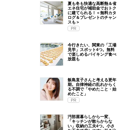
夏も冬も快適な高断熱＆省
エネ住宅が補助金でおトク
に建てられる！＜無料カタ
ログ＆プレゼントのチャン
スも＞
PR
今行きたい、関東の「工場
見学」スポット4つ。無料
で楽しめるバイキング食べ
放題も
飯島直子さんと考える更年
期。自律神経の乱れからく
る不調で「やめたこと・始
めたこと」
PR
汚部屋暮らしから一変、
「キッチンが散らからな
い」収納の工夫4つ。小さ