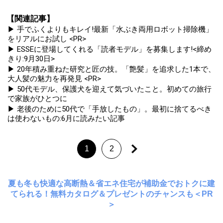
【関連記事】
▶ 手でふくよりもキレイ!最新「水ぶき両用ロボット掃除機」
をリアルにお試し <PR>
▶ ESSEに登場してくれる「読者モデル」を募集します!<締め
きり:9月30日>
▶ 20年積み重ねた研究と匠の技。「艶髪」を追求した1本で、
大人髪の魅力を再発見 <PR>
▶ 50代モデル、保護犬を迎えて気づいたこと。初めての旅行
で家族がひとつに
▶ 老後のために50代で「手放したもの」。最初に捨てるべき
は使わないもの:6月に読みたい記事
1
2
夏も冬も快適な高断熱＆省エネ住宅が補助金でおトクに建
てられる！無料カタログ＆プレゼントのチャンスも＜PR
＞