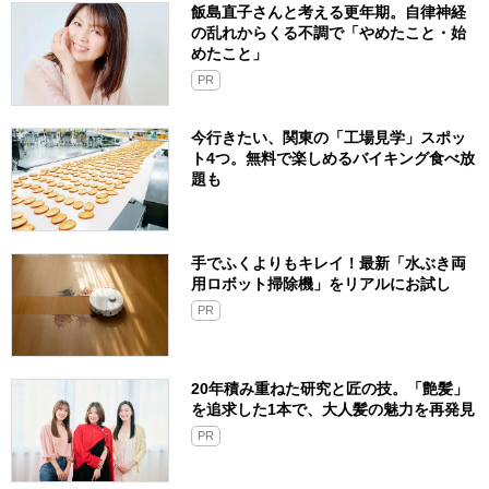
飯島直子さんと考える更年期。自律神経
の乱れからくる不調で「やめたこと・始
めたこと」
PR
今行きたい、関東の「工場見学」スポッ
ト4つ。無料で楽しめるバイキング食べ放
題も
手でふくよりもキレイ！最新「水ぶき両
用ロボット掃除機」をリアルにお試し
PR
20年積み重ねた研究と匠の技。「艶髪」
を追求した1本で、大人髪の魅力を再発見
PR