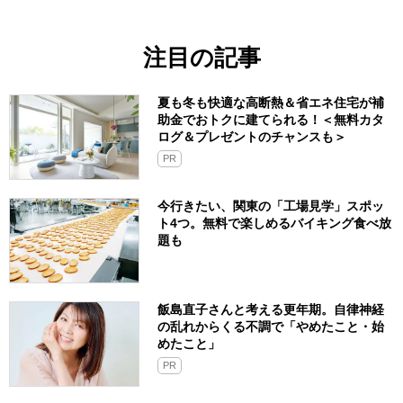
注目の記事
夏も冬も快適な高断熱＆省エネ住宅が補
助金でおトクに建てられる！＜無料カタ
ログ＆プレゼントのチャンスも＞
PR
今行きたい、関東の「工場見学」スポッ
ト4つ。無料で楽しめるバイキング食べ放
題も
飯島直子さんと考える更年期。自律神経
の乱れからくる不調で「やめたこと・始
めたこと」
PR