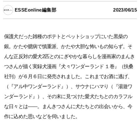
ESSEonline編集部
2023/06/15
保護犬だった雑種のポテトとペットショップにいた黒柴の
銀。かたや臆病で慎重派、かたや大胆な怖いもの知らず。そ
んな正反対の愛犬2匹とのにぎやかな暮らしを漫画家のまんき
つさんが描く実録犬漫画『犬々ワンダーランド １巻』（扶桑
社刊）が６月６日に発売されました。これまでお酒に逃げ、
（『アル中ワンダーランド』）、サウナにハマり（『湯遊ワ
ンダーランド』）、その末に見つけた愛犬たちとのカラフル
な日々とは――。まんきつさんに犬たちとの出会いから、今
作に込めた思いなどを伺いました。