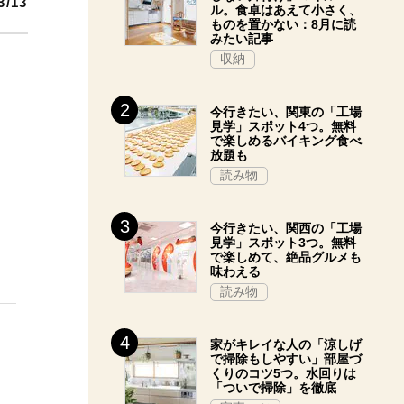
3/13
ル。食卓はあえて小さく、
ものを置かない：8月に読
みたい記事
収納
今行きたい、関東の「工場
見学」スポット4つ。無料
で楽しめるバイキング食べ
放題も
読み物
今行きたい、関西の「工場
見学」スポット3つ。無料
で楽しめて、絶品グルメも
味わえる
読み物
家がキレイな人の「涼しげ
で掃除もしやすい」部屋づ
くりのコツ5つ。水回りは
「ついで掃除」を徹底