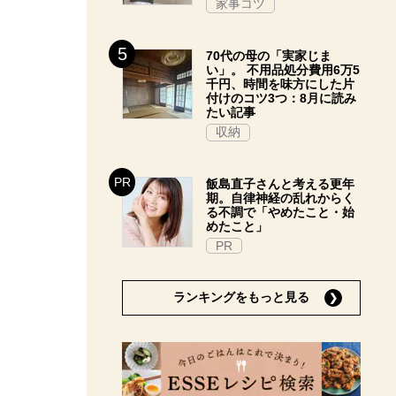
家事コツ
70代の母の「実家じま
い」。 不用品処分費用6万5
千円、時間を味方にした片
付けのコツ3つ：8月に読み
たい記事
収納
飯島直子さんと考える更年
期。自律神経の乱れからく
る不調で「やめたこと・始
めたこと」
PR
ランキングをもっと見る