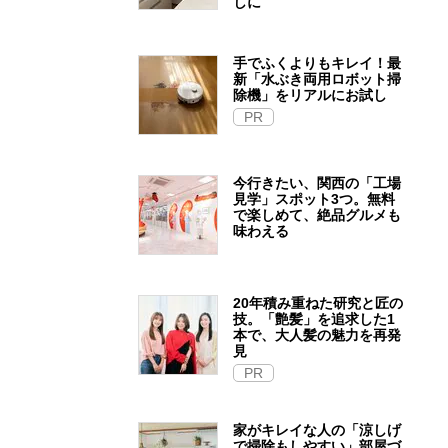
しに
手でふくよりもキレイ！最
新「水ぶき両用ロボット掃
除機」をリアルにお試し
PR
今行きたい、関西の「工場
見学」スポット3つ。無料
で楽しめて、絶品グルメも
味わえる
20年積み重ねた研究と匠の
技。「艶髪」を追求した1
本で、大人髪の魅力を再発
見
PR
家がキレイな人の「涼しげ
で掃除もしやすい」部屋づ