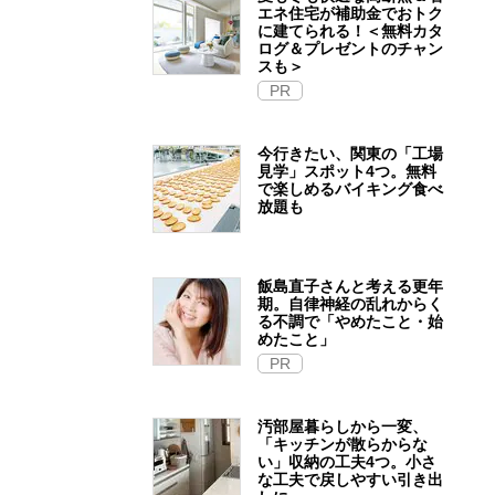
エネ住宅が補助金でおトク
に建てられる！＜無料カタ
ログ＆プレゼントのチャン
スも＞
PR
今行きたい、関東の「工場
見学」スポット4つ。無料
で楽しめるバイキング食べ
放題も
飯島直子さんと考える更年
期。自律神経の乱れからく
る不調で「やめたこと・始
めたこと」
PR
汚部屋暮らしから一変、
「キッチンが散らからな
い」収納の工夫4つ。小さ
な工夫で戻しやすい引き出