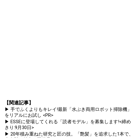
【関連記事】
▶ 手でふくよりもキレイ!最新「水ぶき両用ロボット掃除機」
をリアルにお試し <PR>
▶ ESSEに登場してくれる「読者モデル」を募集します!<締め
きり:9月30日>
▶ 20年積み重ねた研究と匠の技。「艶髪」を追求した1本で、