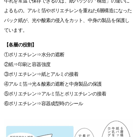
牛乳を常温で保存できるのは、紙パックの「構造」の違いに
よるもの。アルミ箔やポリエチレンを重ねた6層構造になった
パック紙が、光や酸素の侵入をカット、中身の製品を保護し
ています。
【各層の役割】
①ポリエチレン⇒水分の遮断
②紙⇒印刷と容器強度
③ポリエチレン⇒紙とアルミの接着
④アルミ箔⇒光＆酸素の遮断と中身製品の保護
⑤ポリエチレン⇒アルミ箔とポリエチレンの接着
⑥ポリエチレン⇒容器成型時のシール