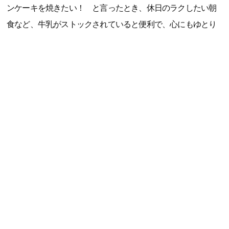
ンケーキを焼きたい！ と言ったとき、休日のラクしたい朝
食など、牛乳がストックされていると便利で、心にもゆとり
ができます。常温で保存期間も長いので、5人家族のわが家は
冷蔵庫を圧迫せずに保管できるのもうれしいポイント。防災
用の備えとしてもストックしておきたいです」（大森智美さ
ん、40代、整理収納アドバイザー・防災士、3児の母）