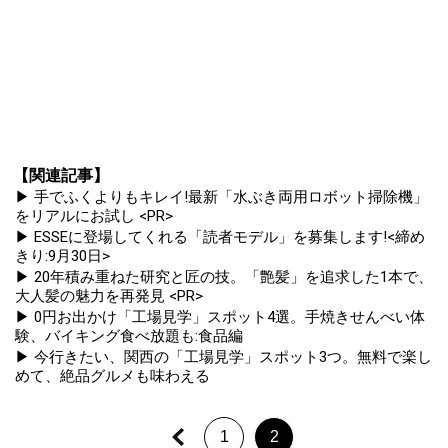
【関連記事】
▶ 手でふくよりもキレイ!最新「水ぶき両用ロボット掃除機」
をリアルにお試し <PR>
▶ ESSEに登場してくれる「読者モデル」を募集します!<締め
きり:9月30日>
▶ 20年積み重ねた研究と匠の技。「艶髪」を追求した1本で、
大人髪の魅力を再発見 <PR>
▶ 0円お出かけ「工場見学」スポット4選。手焼きせんべい体
験、バイキング食べ放題も:食品編
▶ 今行きたい、関西の「工場見学」スポット3つ。無料で楽し
めて、絶品グルメも味わえる
1
2