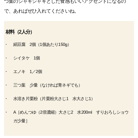
つ葉のシャキシャキとした食感もいいアクセントになるの
で、あればぜひ入れてくださいね。
材料（2人分）
絹豆腐 2個（1個あたり150g）
シイタケ 1個
エノキ 1／2個
三つ葉 少量（なければ青ネギでも）
水溶き片栗粉（片栗粉大さじ1 水大さじ1）
A［めんつゆ（2倍濃縮）大さじ2 水200ml すりおろしショウ
ガ少量］