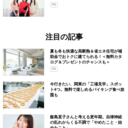
PR
注目の記事
夏も冬も快適な高断熱＆省エネ住宅が補
助金でおトクに建てられる！＜無料カタ
ログ＆プレゼントのチャンスも＞
PR
今行きたい、関東の「工場見学」スポッ
ト4つ。無料で楽しめるバイキング食べ放
題も
飯島直子さんと考える更年期。自律神経
の乱れからくる不調で「やめたこと・始
めたこと」