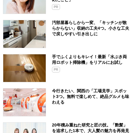
PR
汚部屋暮らしから一変、「キッチンが散
らからない」収納の工夫4つ。小さな工夫
で戻しやすい引き出しに
手でふくよりもキレイ！最新「水ぶき両
用ロボット掃除機」をリアルにお試し
PR
今行きたい、関西の「工場見学」スポッ
ト3つ。無料で楽しめて、絶品グルメも味
わえる
20年積み重ねた研究と匠の技。「艶髪」
を追求した1本で、大人髪の魅力を再発見