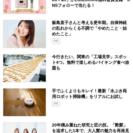
NSフォローで当たる！
飯島直子さんと考える更年期。自律神経
の乱れからくる不調で「やめたこと・始
めたこと」
PR
今行きたい、関東の「工場見学」スポッ
ト4つ。無料で楽しめるバイキング食べ放
題も
手でふくよりもキレイ！最新「水ぶき両
用ロボット掃除機」をリアルにお試し
PR
20年積み重ねた研究と匠の技。「艶髪」
を追求した1本で、大人髪の魅力を再発見