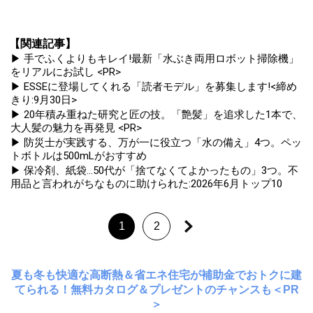
【関連記事】
▶ 手でふくよりもキレイ!最新「水ぶき両用ロボット掃除機」
をリアルにお試し <PR>
▶ ESSEに登場してくれる「読者モデル」を募集します!<締め
きり:9月30日>
▶ 20年積み重ねた研究と匠の技。「艶髪」を追求した1本で、
大人髪の魅力を再発見 <PR>
▶ 防災士が実践する、万が一に役立つ「水の備え」4つ。ペッ
トボトルは500mLがおすすめ
▶ 保冷剤、紙袋...50代が「捨てなくてよかったもの」3つ。不
用品と言われがちなものに助けられた:2026年6月トップ10
1
2
夏も冬も快適な高断熱＆省エネ住宅が補助金でおトクに建
てられる！無料カタログ＆プレゼントのチャンスも＜PR
＞