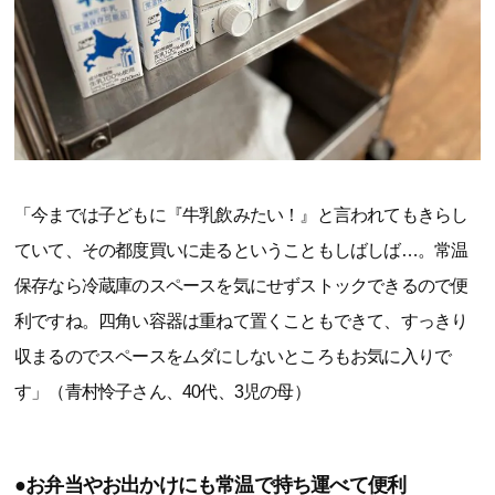
「今までは子どもに『牛乳飲みたい！』と言われてもきらし
ていて、その都度買いに走るということもしばしば…。常温
保存なら冷蔵庫のスペースを気にせずストックできるので便
利ですね。四角い容器は重ねて置くこともできて、すっきり
収まるのでスペースをムダにしないところもお気に入りで
す」（青村怜子さん、40代、3児の母）
●お弁当やお出かけにも常温で持ち運べて便利