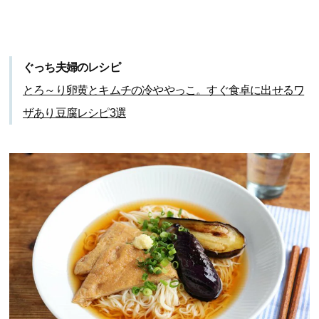
ぐっち夫婦のレシピ
とろ～り卵黄とキムチの冷ややっこ。すぐ食卓に出せるワ
ザあり豆腐レシピ3選