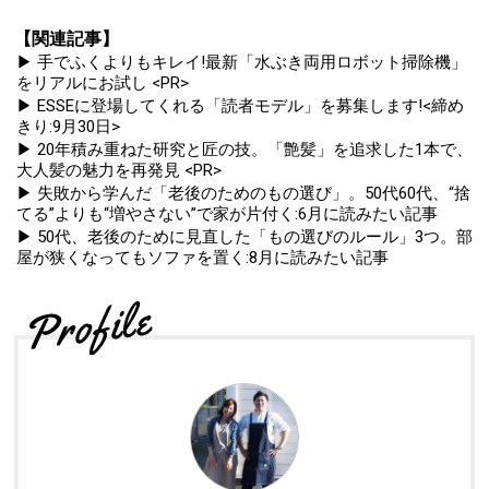
【関連記事】
▶ 手でふくよりもキレイ!最新「水ぶき両用ロボット掃除機」
をリアルにお試し <PR>
▶ ESSEに登場してくれる「読者モデル」を募集します!<締め
きり:9月30日>
▶ 20年積み重ねた研究と匠の技。「艶髪」を追求した1本で、
大人髪の魅力を再発見 <PR>
▶ 失敗から学んだ「老後のためのもの選び」。50代60代、“捨
てる”よりも“増やさない”で家が片付く:6月に読みたい記事
▶ 50代、老後のために見直した「もの選びのルール」3つ。部
屋が狭くなってもソファを置く:8月に読みたい記事