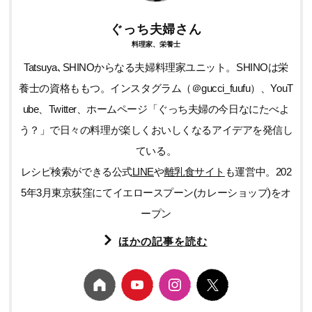
ぐっち夫婦さん
料理家、栄養士
Tatsuya､SHINOからなる夫婦料理家ユニット。SHINOは栄
養士の資格ももつ。インスタグラム（＠gucci_fuufu）、YouT
ube、Twitter、ホームページ「ぐっち夫婦の今日なにたべよ
う？」で日々の料理が楽しくおいしくなるアイデアを発信し
ている。
レシピ検索ができる公式
LINE
や
離乳食サイト
も運営中。202
5年3月東京荻窪にてイエロースプーン(カレーショップ)をオ
ープン
ほかの記事を読む