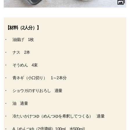
【材料（2人分）】
油揚げ 1枚
ナス 2本
そうめん 4束
青ネギ（小口切り） 1～2本分
ショウガのすりおろし 適量
油 適量
冷たいかけつゆ（めんつゆを希釈してつくる） 適量
A［めんつゆ（2倍濃縮）100ml 水500ml］