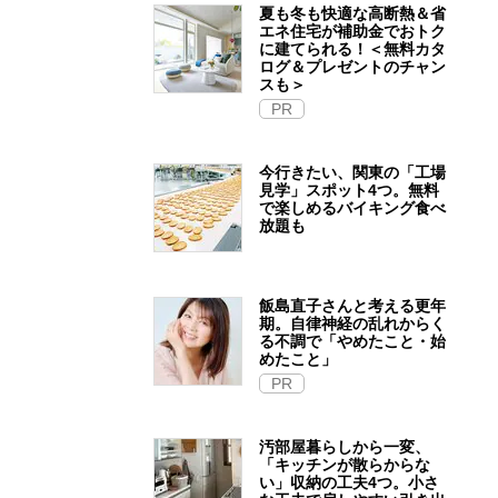
夏も冬も快適な高断熱＆省
エネ住宅が補助金でおトク
に建てられる！＜無料カタ
ログ＆プレゼントのチャン
スも＞
PR
今行きたい、関東の「工場
見学」スポット4つ。無料
で楽しめるバイキング食べ
放題も
飯島直子さんと考える更年
期。自律神経の乱れからく
る不調で「やめたこと・始
めたこと」
PR
汚部屋暮らしから一変、
「キッチンが散らからな
い」収納の工夫4つ。小さ