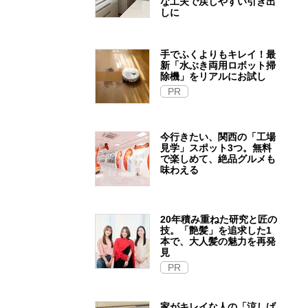
な工夫で戻しやすい引き出
しに
手でふくよりもキレイ！最
新「水ぶき両用ロボット掃
除機」をリアルにお試し
PR
今行きたい、関西の「工場
見学」スポット3つ。無料
で楽しめて、絶品グルメも
味わえる
20年積み重ねた研究と匠の
技。「艶髪」を追求した1
本で、大人髪の魅力を再発
見
PR
家がキレイな人の「涼しげ