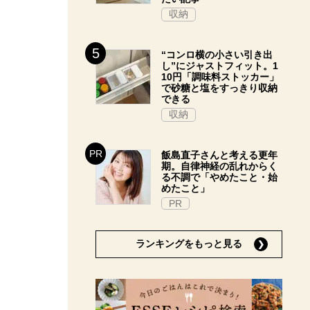
収納
“コンロ横の小さい引き出
し”にジャストフィット。1
10円「調味料ストッカー」
で砂糖と塩をすっきり収納
できる
収納
飯島直子さんと考える更年
期。自律神経の乱れからく
る不調で「やめたこと・始
めたこと」
PR
ランキングをもっと見る