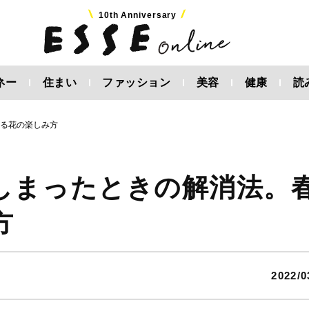
10th Anniversary
ネー
住まい
ファッション
美容
健康
読
じる花の楽しみ方
しまったときの解消法。
方
2022/0