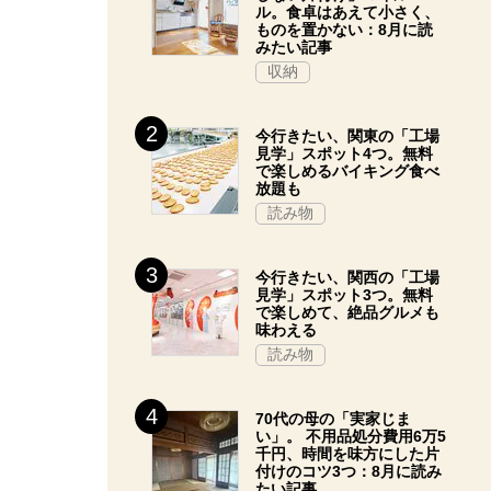
ル。食卓はあえて小さく、
ものを置かない：8月に読
みたい記事
収納
今行きたい、関東の「工場
見学」スポット4つ。無料
で楽しめるバイキング食べ
放題も
読み物
今行きたい、関西の「工場
見学」スポット3つ。無料
で楽しめて、絶品グルメも
味わえる
読み物
70代の母の「実家じま
い」。 不用品処分費用6万5
千円、時間を味方にした片
付けのコツ3つ：8月に読み
たい記事