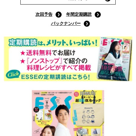
9月号通常版
(定価:790円)
Amazonで購入する
次回予告
年間定期購読
バックナンバー