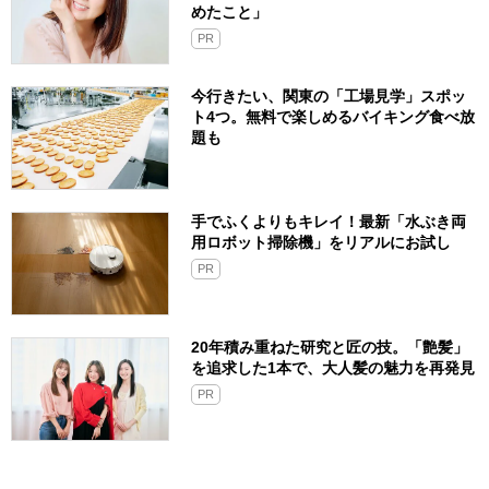
めたこと」
PR
今行きたい、関東の「工場見学」スポッ
ト4つ。無料で楽しめるバイキング食べ放
題も
手でふくよりもキレイ！最新「水ぶき両
用ロボット掃除機」をリアルにお試し
PR
20年積み重ねた研究と匠の技。「艶髪」
を追求した1本で、大人髪の魅力を再発見
PR