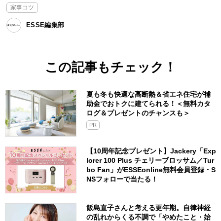
家事コツ
ESSE編集部
この記事もチェック！
夏も冬も快適な高断熱＆省エネ住宅が補
助金でおトクに建てられる！＜無料カタ
ログ＆プレゼントのチャンスも＞
PR
【10周年記念プレゼント】Jackery「Exp
lorer 100 Plus チェリーブロッサム／Tur
bo Fan」がESSEonline無料会員登録・S
NSフォローで当たる！
飯島直子さんと考える更年期。自律神経
の乱れからくる不調で「やめたこと・始