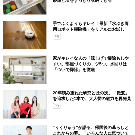
砂糖と塩をすっきり収納できる
手でふくよりもキレイ！最新「水ぶき両
用ロボット掃除機」をリアルにお試し
PR
家がキレイな人の「涼しげで掃除もしや
すい」部屋づくりのコツ5つ。水回りは
「ついで掃除」を徹底
20年積み重ねた研究と匠の技。「艶髪」
を追求した1本で、大人髪の魅力を再発見
PR
“りくりゅう”が語る、帰国後の暮らしと
これからの夢。「いろんな人に気づいて