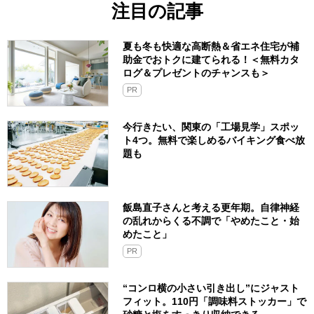
注目の記事
夏も冬も快適な高断熱＆省エネ住宅が補
助金でおトクに建てられる！＜無料カタ
ログ＆プレゼントのチャンスも＞
PR
今行きたい、関東の「工場見学」スポッ
ト4つ。無料で楽しめるバイキング食べ放
題も
飯島直子さんと考える更年期。自律神経
の乱れからくる不調で「やめたこと・始
めたこと」
PR
“コンロ横の小さい引き出し”にジャスト
フィット。110円「調味料ストッカー」で