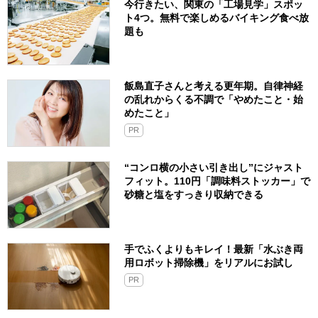
今行きたい、関東の「工場見学」スポッ
ト4つ。無料で楽しめるバイキング食べ放
題も
飯島直子さんと考える更年期。自律神経
の乱れからくる不調で「やめたこと・始
めたこと」
PR
“コンロ横の小さい引き出し”にジャスト
フィット。110円「調味料ストッカー」で
砂糖と塩をすっきり収納できる
手でふくよりもキレイ！最新「水ぶき両
用ロボット掃除機」をリアルにお試し
PR