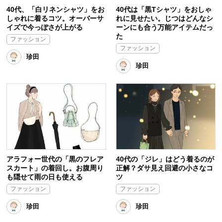
40代、「白リネンシャツ」をお
40代は「黒Tシャツ」をおしゃ
しゃれに着るコツ。オーバーサ
れに見せたい。じつはどんなシ
イズで今っぽさが上がる
ーンにも合う万能アイテムだっ
た
ファッション
ファッション
珍田
珍田
アラフォー世代の「黒のフレア
40代の「ジレ」はどう着るのが
スカート」の着回し。お腹周り
正解？ダサ見え回避の小さなコ
も隠せて雨の日も使える
ツ
ファッション
ファッション
珍田
珍田