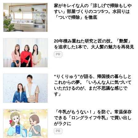
家がキレイな人の「涼しげで掃除もしや
すい」部屋づくりのコツ5つ。水回りは
「ついで掃除」を徹底
20年積み重ねた研究と匠の技。「艶髪」
を追求した1本で、大人髪の魅力を再発見
PR
“りくりゅう”が語る、帰国後の暮らしと
これからの夢。「いろんな人に気づいて
いただけるのが、まだ不思議な感じで
す」
「牛乳がもうない！」を防ぐ。常温保存
できる「ロングライフ牛乳」で買い出し
がラクに
PR