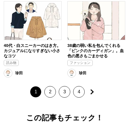
40代・白スニーカーのはき方。
38歳の弱い私を包んでくれる
カジュアルになりすぎない小さ
「ピンクのカーディガン」。血
なコツ
色の悪さもごまかせる
読み物
ファッション
珍田
珍田
1
2
3
4
この記事もチェック！