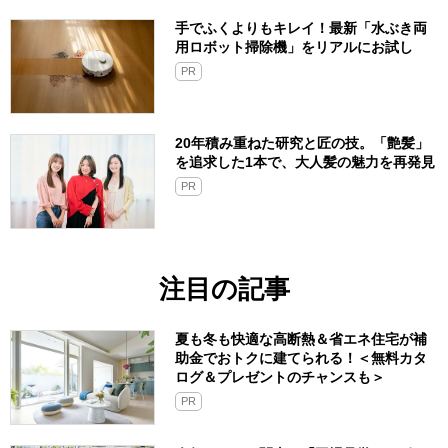
手でふくよりもキレイ！最新「水ぶき両
用ロボット掃除機」をリアルにお試し
PR
20年積み重ねた研究と匠の技。「艶髪」
を追求した1本で、大人髪の魅力を再発見
PR
注目の記事
夏も冬も快適な高断熱＆省エネ住宅が補
助金でおトクに建てられる！＜無料カタ
ログ＆プレゼントのチャンスも＞
PR