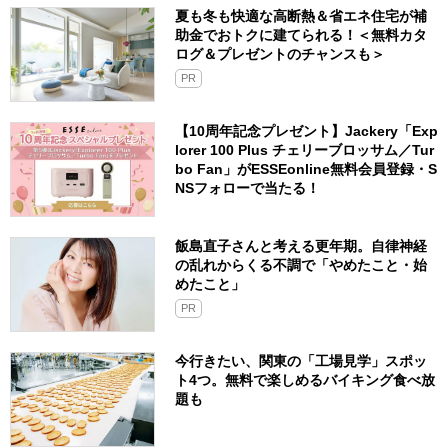
夏も冬も快適な高断熱＆省エネ住宅が補
助金でおトクに建てられる！＜無料カタ
ログ＆プレゼントのチャンスも＞
PR
【10周年記念プレゼント】Jackery「Exp
lorer 100 Plus チェリーブロッサム／Tur
bo Fan」がESSEonline無料会員登録・S
NSフォローで当たる！
飯島直子さんと考える更年期。自律神経
の乱れからくる不調で「やめたこと・始
めたこと」
PR
今行きたい、関東の「工場見学」スポッ
ト4つ。無料で楽しめるバイキング食べ放
題も