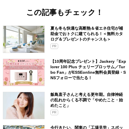
この記事もチェック！
夏も冬も快適な高断熱＆省エネ住宅が補
助金でおトクに建てられる！＜無料カタ
ログ＆プレゼントのチャンスも＞
PR
【10周年記念プレゼント】Jackery「Exp
lorer 100 Plus チェリーブロッサム／Tur
bo Fan」がESSEonline無料会員登録・S
NSフォローで当たる！
飯島直子さんと考える更年期。自律神経
の乱れからくる不調で「やめたこと・始
めたこと」
PR
今行きたい、関東の「工場見学」スポッ