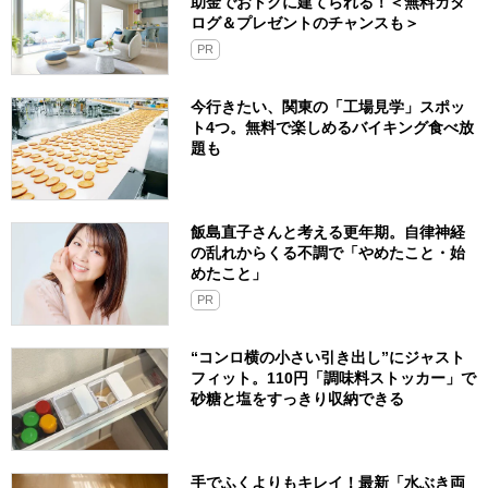
助金でおトクに建てられる！＜無料カタ
ログ＆プレゼントのチャンスも＞
PR
今行きたい、関東の「工場見学」スポッ
ト4つ。無料で楽しめるバイキング食べ放
題も
飯島直子さんと考える更年期。自律神経
の乱れからくる不調で「やめたこと・始
めたこと」
PR
“コンロ横の小さい引き出し”にジャスト
フィット。110円「調味料ストッカー」で
砂糖と塩をすっきり収納できる
手でふくよりもキレイ！最新「水ぶき両