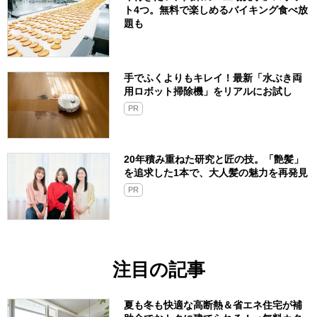
ト4つ。無料で楽しめるバイキング食べ放
題も
手でふくよりもキレイ！最新「水ぶき両
用ロボット掃除機」をリアルにお試し
PR
20年積み重ねた研究と匠の技。「艶髪」
を追求した1本で、大人髪の魅力を再発見
PR
注目の記事
夏も冬も快適な高断熱＆省エネ住宅が補