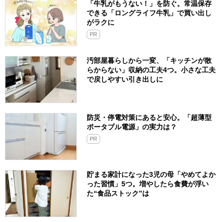
「牛乳がもうない！」を防ぐ。常温保存
できる「ロングライフ牛乳」で買い出し
がラクに
PR
汚部屋暮らしから一変、「キッチンが散
らからない」収納の工夫4つ。小さな工夫
で戻しやすい引き出しに
防災・停電対策にあると安心。「超薄型
ポータブル電源」の実力は？​
PR
貯まる家計になった3児の母「やめてよか
った習慣」5つ。増やしたら食費が浮い
た“食品ストック”は