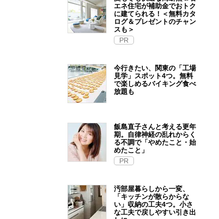
エネ住宅が補助金でおトク
に建てられる！＜無料カタ
ログ＆プレゼントのチャン
スも＞
PR
今行きたい、関東の「工場
見学」スポット4つ。無料
で楽しめるバイキング食べ
放題も
飯島直子さんと考える更年
期。自律神経の乱れからく
る不調で「やめたこと・始
めたこと」
PR
汚部屋暮らしから一変、
「キッチンが散らからな
い」収納の工夫4つ。小さ
な工夫で戻しやすい引き出