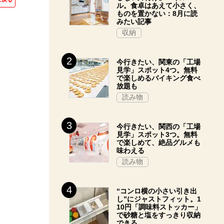
ル。食卓はあえて小さく、
ものを置かない：8月に読
みたい記事
収納
今行きたい、関東の「工場
見学」スポット4つ。無料
で楽しめるバイキング食べ
放題も
読み物
今行きたい、関西の「工場
見学」スポット3つ。無料
で楽しめて、絶品グルメも
味わえる
読み物
“コンロ横の小さい引き出
し”にジャストフィット。1
10円「調味料ストッカー」
で砂糖と塩をすっきり収納
できる