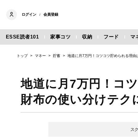
ログイン
会員登録
/
ESSE読者101
家事コツ
収納
フード
マ
トップ
マネー
貯蓄
地道に月7万円！コツコツ貯められる理由
地道に月7万円！コ
財布の使い分けテク
ス