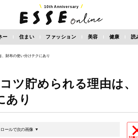
10th Anniversary
ネー
住まい
ファッション
美容
健康
読
は、財布の使い分けテクにあり
ツコツ貯められる理由は、
にあり
クロールで次の画像
記事