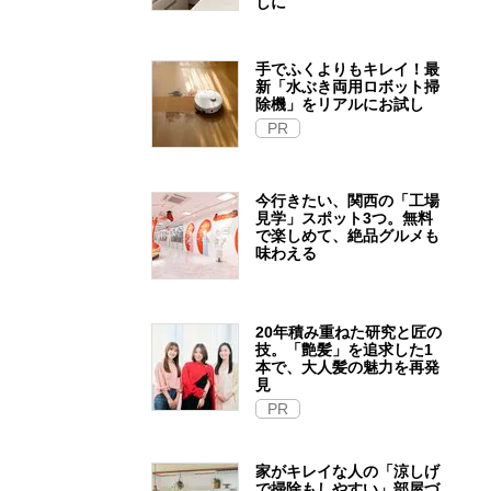
しに
手でふくよりもキレイ！最
新「水ぶき両用ロボット掃
除機」をリアルにお試し
PR
今行きたい、関西の「工場
見学」スポット3つ。無料
で楽しめて、絶品グルメも
味わえる
20年積み重ねた研究と匠の
技。「艶髪」を追求した1
本で、大人髪の魅力を再発
見
PR
家がキレイな人の「涼しげ
で掃除もしやすい」部屋づ