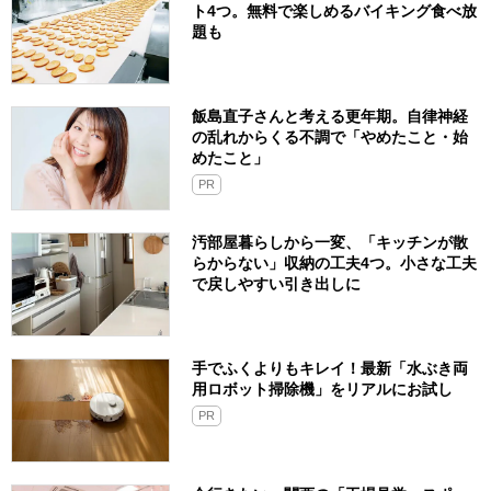
ト4つ。無料で楽しめるバイキング食べ放
題も
飯島直子さんと考える更年期。自律神経
の乱れからくる不調で「やめたこと・始
めたこと」
PR
汚部屋暮らしから一変、「キッチンが散
らからない」収納の工夫4つ。小さな工夫
で戻しやすい引き出しに
手でふくよりもキレイ！最新「水ぶき両
用ロボット掃除機」をリアルにお試し
PR