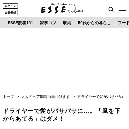
10th Anniversary
ログイン
会員登録
ESSE読者101
家事コツ
収納
50代からの暮らし
フー
トップ
大人のヘア問題白黒つけます
ドライヤーで髪がパサパサに
ドライヤーで髪がパサパサに…。「風を下
からあてる」はダメ！