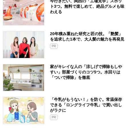
今行きたい、関西の「工場見学」スポッ
ト3つ。無料で楽しめて、絶品グルメも味
わえる
20年積み重ねた研究と匠の技。「艶髪」
を追求した1本で、大人髪の魅力を再発見
PR
家がキレイな人の「涼しげで掃除もしや
すい」部屋づくりのコツ5つ。水回りは
「ついで掃除」を徹底
「牛乳がもうない！」を防ぐ。常温保存
できる「ロングライフ牛乳」で買い出し
がラクに
PR