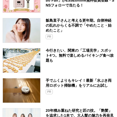
bo Fan」がESSEonline無料会員登録・S
NSフォローで当たる！
飯島直子さんと考える更年期。自律神経
の乱れからくる不調で「やめたこと・始
めたこと」
PR
今行きたい、関東の「工場見学」スポッ
ト4つ。無料で楽しめるバイキング食べ放
題も
手でふくよりもキレイ！最新「水ぶき両
用ロボット掃除機」をリアルにお試し
PR
20年積み重ねた研究と匠の技。「艶髪」
を追求した1本で、大人髪の魅力を再発見