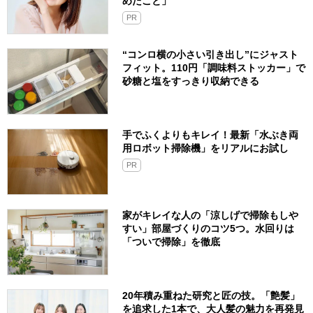
めたこと」
PR
“コンロ横の小さい引き出し”にジャスト
フィット。110円「調味料ストッカー」で
砂糖と塩をすっきり収納できる
手でふくよりもキレイ！最新「水ぶき両
用ロボット掃除機」をリアルにお試し
PR
家がキレイな人の「涼しげで掃除もしや
すい」部屋づくりのコツ5つ。水回りは
「ついで掃除」を徹底
20年積み重ねた研究と匠の技。「艶髪」
を追求した1本で、大人髪の魅力を再発見