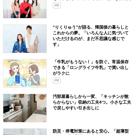
PR
“りくりゅう”が語る、帰国後の暮らしと
これからの夢。「いろんな人に気づいて
いただけるのが、まだ不思議な感じで
す」
「牛乳がもうない！」を防ぐ。常温保存
できる「ロングライフ牛乳」で買い出し
がラクに
PR
汚部屋暮らしから一変、「キッチンが散
らからない」収納の工夫4つ。小さな工夫
で戻しやすい引き出しに
防災・停電対策にあると安心。「超薄型