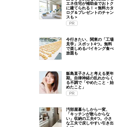
エネ住宅が補助金でおトク
に建てられる！＜無料カタ
ログ＆プレゼントのチャン
スも＞
PR
今行きたい、関東の「工場
見学」スポット4つ。無料
で楽しめるバイキング食べ
放題も
飯島直子さんと考える更年
期。自律神経の乱れからく
る不調で「やめたこと・始
めたこと」
PR
汚部屋暮らしから一変、
「キッチンが散らからな
い」収納の工夫4つ。小さ
な工夫で戻しやすい引き出