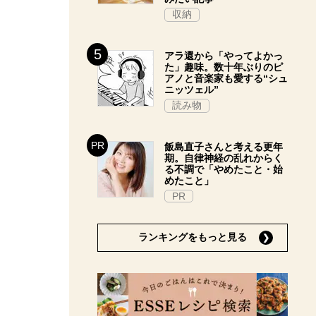
収納
アラ還から「やってよかっ
た」趣味。数十年ぶりのピ
アノと音楽家も愛する“シュ
ニッツェル”
読み物
飯島直子さんと考える更年
期。自律神経の乱れからく
る不調で「やめたこと・始
めたこと」
PR
ランキングをもっと見る