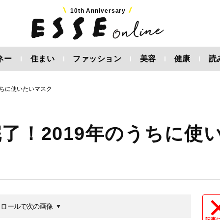
10th Anniversary
ネー
住まい
ファッション
美容
健康
読
うちに使いたいマスク
了！2019年のうちに使
クロールで次の画像
記事