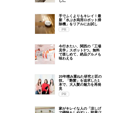
しに
手でふくよりもキレイ！最
新「水ぶき両用ロボット掃
除機」をリアルにお試し
PR
今行きたい、関西の「工場
見学」スポット3つ。無料
で楽しめて、絶品グルメも
味わえる
20年積み重ねた研究と匠の
技。「艶髪」を追求した1
本で、大人髪の魅力を再発
見
PR
家がキレイな人の「涼しげ
で掃除もしやすい」部屋づ