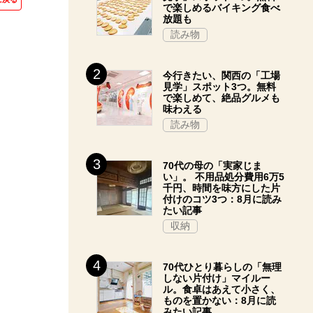
で楽しめるバイキング食べ
放題も
読み物
今行きたい、関西の「工場
見学」スポット3つ。無料
で楽しめて、絶品グルメも
味わえる
読み物
70代の母の「実家じま
い」。 不用品処分費用6万5
千円、時間を味方にした片
付けのコツ3つ：8月に読み
たい記事
収納
70代ひとり暮らしの「無理
しない片付け」マイルー
ル。食卓はあえて小さく、
ものを置かない：8月に読
みたい記事