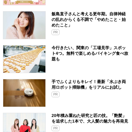
飯島直子さんと考える更年期。自律神経
の乱れからくる不調で「やめたこと・始
めたこと」
PR
今行きたい、関東の「工場見学」スポッ
ト4つ。無料で楽しめるバイキング食べ放
題も
手でふくよりもキレイ！最新「水ぶき両
用ロボット掃除機」をリアルにお試し
PR
20年積み重ねた研究と匠の技。「艶髪」
を追求した1本で、大人髪の魅力を再発見
PR