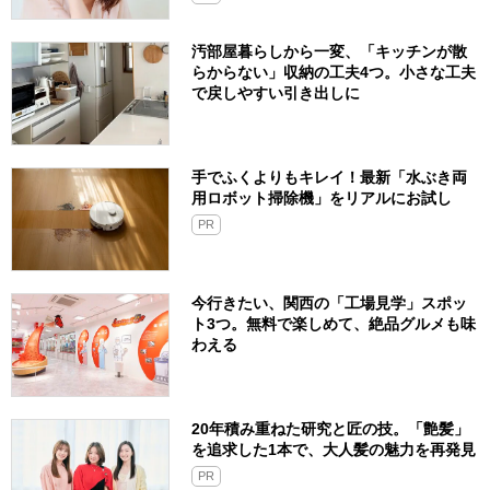
汚部屋暮らしから一変、「キッチンが散
らからない」収納の工夫4つ。小さな工夫
で戻しやすい引き出しに
手でふくよりもキレイ！最新「水ぶき両
用ロボット掃除機」をリアルにお試し
PR
今行きたい、関西の「工場見学」スポッ
ト3つ。無料で楽しめて、絶品グルメも味
わえる
20年積み重ねた研究と匠の技。「艶髪」
を追求した1本で、大人髪の魅力を再発見
PR