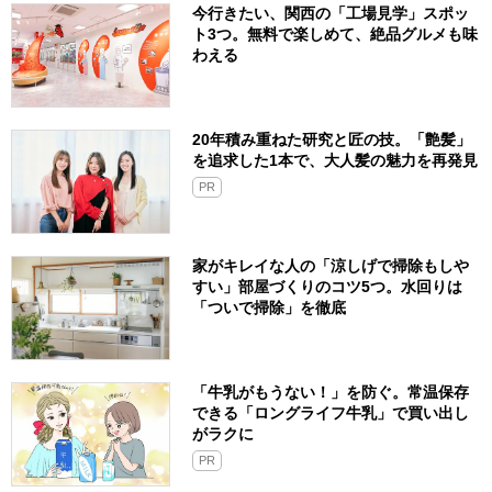
今行きたい、関西の「工場見学」スポッ
ト3つ。無料で楽しめて、絶品グルメも味
わえる
20年積み重ねた研究と匠の技。「艶髪」
を追求した1本で、大人髪の魅力を再発見
PR
家がキレイな人の「涼しげで掃除もしや
すい」部屋づくりのコツ5つ。水回りは
「ついで掃除」を徹底
「牛乳がもうない！」を防ぐ。常温保存
できる「ロングライフ牛乳」で買い出し
がラクに
PR