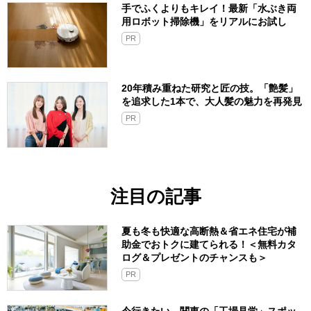
手でふくよりもキレイ！最新「水ぶき両
用ロボット掃除機」をリアルにお試し
PR
20年積み重ねた研究と匠の技。「艶髪」
を追求した1本で、大人髪の魅力を再発見
PR
注目の記事
夏も冬も快適な高断熱＆省エネ住宅が補
助金でおトクに建てられる！＜無料カタ
ログ＆プレゼントのチャンスも＞
PR
今行きたい、関東の「工場見学」スポッ