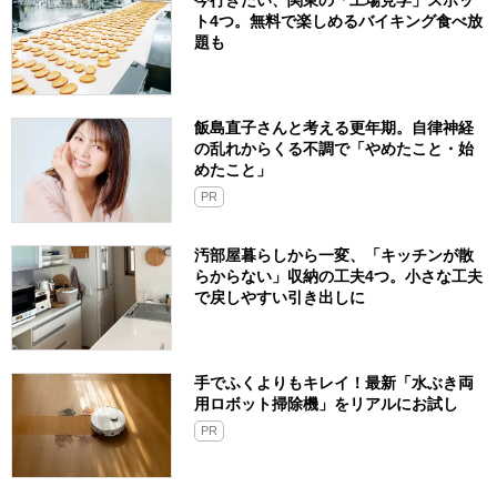
ト4つ。無料で楽しめるバイキング食べ放
題も
飯島直子さんと考える更年期。自律神経
の乱れからくる不調で「やめたこと・始
めたこと」
PR
汚部屋暮らしから一変、「キッチンが散
らからない」収納の工夫4つ。小さな工夫
で戻しやすい引き出しに
手でふくよりもキレイ！最新「水ぶき両
用ロボット掃除機」をリアルにお試し
PR