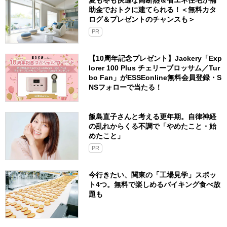
助金でおトクに建てられる！＜無料カタ
ログ＆プレゼントのチャンスも＞
PR
【10周年記念プレゼント】Jackery「Exp
lorer 100 Plus チェリーブロッサム／Tur
bo Fan」がESSEonline無料会員登録・S
NSフォローで当たる！
飯島直子さんと考える更年期。自律神経
の乱れからくる不調で「やめたこと・始
めたこと」
PR
今行きたい、関東の「工場見学」スポッ
ト4つ。無料で楽しめるバイキング食べ放
題も