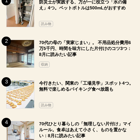
防災士が実践する、万が一に役立つ「水の備
え」4つ。ペットボトルは500mLがおすすめ
読み物
70代の母の「実家じまい」。 不用品処分費用6
万5千円、時間を味方にした片付けのコツ3つ：
8月に読みたい記事
収納
今行きたい、関東の「工場見学」スポット4つ。
無料で楽しめるバイキング食べ放題も
読み物
70代ひとり暮らしの「無理しない片付け」マイ
ルール。食卓はあえて小さく、ものを置かな
い：8月に読みたい記事