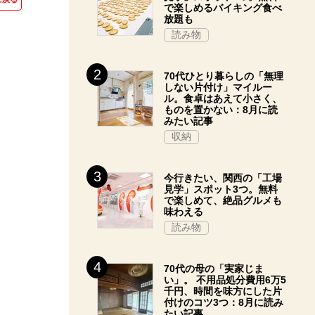
で楽しめるバイキング食べ
放題も
読み物
70代ひとり暮らしの「無理
しない片付け」マイルー
ル。食卓はあえて小さく、
ものを置かない：8月に読
みたい記事
収納
今行きたい、関西の「工場
見学」スポット3つ。無料
で楽しめて、絶品グルメも
味わえる
読み物
70代の母の「実家じま
い」。 不用品処分費用6万5
千円、時間を味方にした片
付けのコツ3つ：8月に読み
たい記事