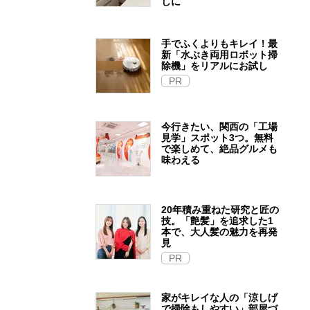
しに
手でふくよりもキレイ！最
新「水ぶき両用ロボット掃
除機」をリアルにお試し
PR
今行きたい、関西の「工場
見学」スポット3つ。無料
で楽しめて、絶品グルメも
味わえる
20年積み重ねた研究と匠の
技。「艶髪」を追求した1
本で、大人髪の魅力を再発
見
PR
家がキレイな人の「涼しげ
で掃除もしやすい」部屋づ