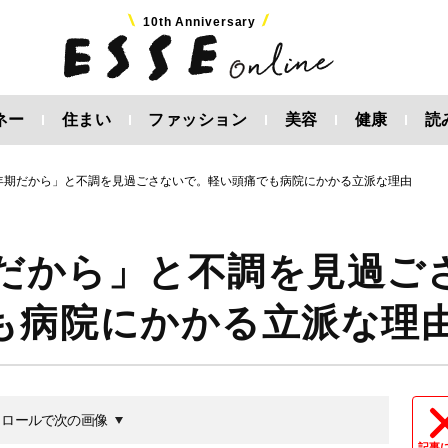
10th Anniversary
ネー
住まい
ファッション
美容
健康
読
更年期だから」と不調を見過ごさないで。軽い頭痛でも病院にかかる立派な理由
期だから」と不調を見過ご
も病院にかかる立派な理
クロールで次の画像
記事