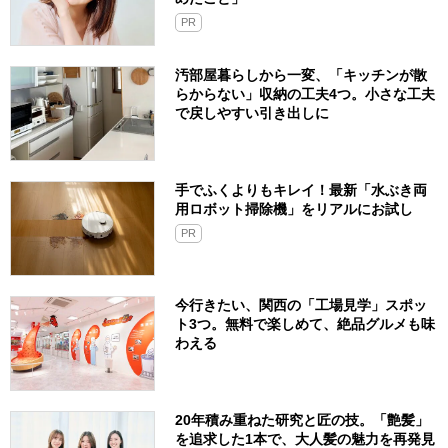
PR
汚部屋暮らしから一変、「キッチンが散
らからない」収納の工夫4つ。小さな工夫
で戻しやすい引き出しに
手でふくよりもキレイ！最新「水ぶき両
用ロボット掃除機」をリアルにお試し
PR
今行きたい、関西の「工場見学」スポッ
ト3つ。無料で楽しめて、絶品グルメも味
わえる
20年積み重ねた研究と匠の技。「艶髪」
を追求した1本で、大人髪の魅力を再発見