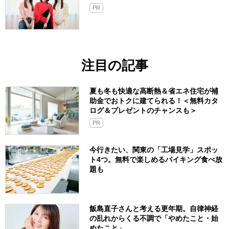
PR
注目の記事
夏も冬も快適な高断熱＆省エネ住宅が補
助金でおトクに建てられる！＜無料カタ
ログ＆プレゼントのチャンスも＞
PR
今行きたい、関東の「工場見学」スポッ
ト4つ。無料で楽しめるバイキング食べ放
題も
飯島直子さんと考える更年期。自律神経
の乱れからくる不調で「やめたこと・始
めたこと」