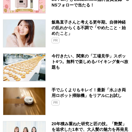
NSフォローで当たる！
飯島直子さんと考える更年期。自律神経
の乱れからくる不調で「やめたこと・始
めたこと」
PR
今行きたい、関東の「工場見学」スポッ
ト4つ。無料で楽しめるバイキング食べ放
題も
手でふくよりもキレイ！最新「水ぶき両
用ロボット掃除機」をリアルにお試し
PR
20年積み重ねた研究と匠の技。「艶髪」
を追求した1本で、大人髪の魅力を再発見