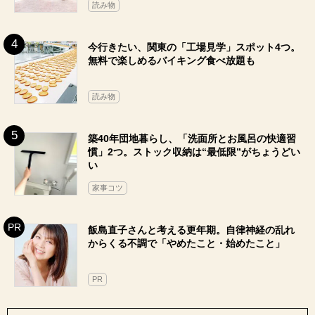
読み物
今行きたい、関東の「工場見学」スポット4つ。
無料で楽しめるバイキング食べ放題も
読み物
築40年団地暮らし、「洗面所とお風呂の快適習
慣」2つ。ストック収納は“最低限”がちょうどい
い
家事コツ
飯島直子さんと考える更年期。自律神経の乱れ
からくる不調で「やめたこと・始めたこと」
PR