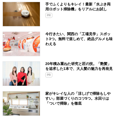
手でふくよりもキレイ！最新「水ぶき両
用ロボット掃除機」をリアルにお試し
PR
今行きたい、関西の「工場見学」スポッ
ト3つ。無料で楽しめて、絶品グルメも味
わえる
20年積み重ねた研究と匠の技。「艶髪」
を追求した1本で、大人髪の魅力を再発見
PR
家がキレイな人の「涼しげで掃除もしや
すい」部屋づくりのコツ5つ。水回りは
「ついで掃除」を徹底