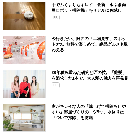
手でふくよりもキレイ！最新「水ぶき両
用ロボット掃除機」をリアルにお試し
PR
今行きたい、関西の「工場見学」スポッ
ト3つ。無料で楽しめて、絶品グルメも味
わえる
20年積み重ねた研究と匠の技。「艶髪」
を追求した1本で、大人髪の魅力を再発見
PR
家がキレイな人の「涼しげで掃除もしや
すい」部屋づくりのコツ5つ。水回りは
「ついで掃除」を徹底