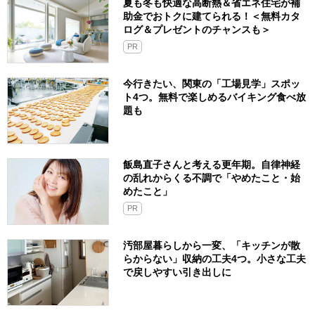
夏も冬も快適な高断熱＆省エネ住宅が補
助金でおトクに建てられる！＜無料カタ
ログ＆プレゼントのチャンスも＞
PR
今行きたい、関東の「工場見学」スポッ
ト4つ。無料で楽しめるバイキング食べ放
題も
飯島直子さんと考える更年期。自律神経
の乱れからくる不調で「やめたこと・始
めたこと」
PR
汚部屋暮らしから一変、「キッチンが散
らからない」収納の工夫4つ。小さな工夫
で戻しやすい引き出しに