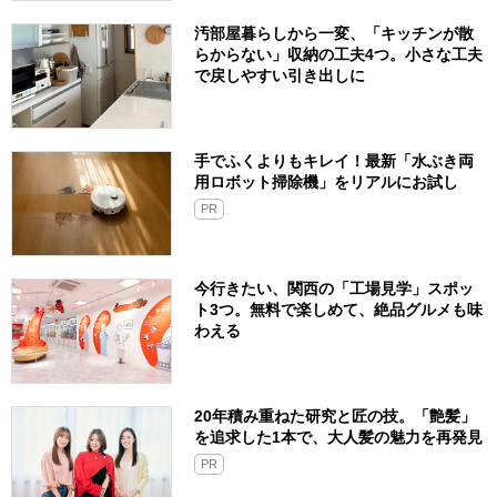
汚部屋暮らしから一変、「キッチンが散
らからない」収納の工夫4つ。小さな工夫
で戻しやすい引き出しに
手でふくよりもキレイ！最新「水ぶき両
用ロボット掃除機」をリアルにお試し
PR
今行きたい、関西の「工場見学」スポッ
ト3つ。無料で楽しめて、絶品グルメも味
わえる
20年積み重ねた研究と匠の技。「艶髪」
を追求した1本で、大人髪の魅力を再発見
PR