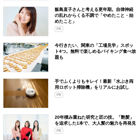
飯島直子さんと考える更年期。自律神経
の乱れからくる不調で「やめたこと・始
めたこと」
PR
今行きたい、関東の「工場見学」スポッ
ト4つ。無料で楽しめるバイキング食べ放
題も
手でふくよりもキレイ！最新「水ぶき両
用ロボット掃除機」をリアルにお試し
PR
20年積み重ねた研究と匠の技。「艶髪」
を追求した1本で、大人髪の魅力を再発見
PR