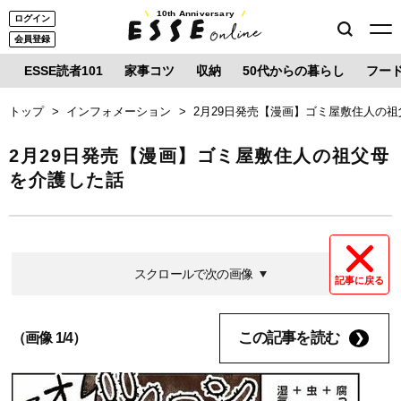
10th Anniversary
ログイン
会員登録
ESSE読者101
家事コツ
収納
50代からの暮らし
フー
トップ
インフォメーション
2月29日発売【漫画】ゴミ屋敷住人の
2月29日発売【漫画】ゴミ屋敷住人の祖父母
を介護した話
スクロールで次の画像
記事に戻る
この記事を読む
（画像 1/4）