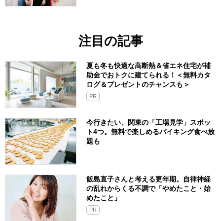
注目の記事
夏も冬も快適な高断熱＆省エネ住宅が補
助金でおトクに建てられる！＜無料カタ
ログ＆プレゼントのチャンスも＞
PR
今行きたい、関東の「工場見学」スポッ
ト4つ。無料で楽しめるバイキング食べ放
題も
飯島直子さんと考える更年期。自律神経
の乱れからくる不調で「やめたこと・始
めたこと」
PR