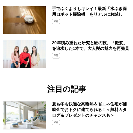
手でふくよりもキレイ！最新「水ぶき両
用ロボット掃除機」をリアルにお試し
PR
20年積み重ねた研究と匠の技。「艶髪」
を追求した1本で、大人髪の魅力を再発見
PR
注目の記事
夏も冬も快適な高断熱＆省エネ住宅が補
助金でおトクに建てられる！＜無料カタ
ログ＆プレゼントのチャンスも＞
PR