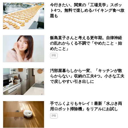
今行きたい、関東の「工場見学」スポッ
ト4つ。無料で楽しめるバイキング食べ放
題も
飯島直子さんと考える更年期。自律神経
の乱れからくる不調で「やめたこと・始
めたこと」
PR
汚部屋暮らしから一変、「キッチンが散
らからない」収納の工夫4つ。小さな工夫
で戻しやすい引き出しに
手でふくよりもキレイ！最新「水ぶき両
用ロボット掃除機」をリアルにお試し
PR