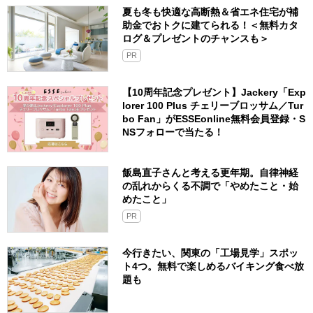
夏も冬も快適な高断熱＆省エネ住宅が補
助金でおトクに建てられる！＜無料カタ
ログ＆プレゼントのチャンスも＞
PR
【10周年記念プレゼント】Jackery「Exp
lorer 100 Plus チェリーブロッサム／Tur
bo Fan」がESSEonline無料会員登録・S
NSフォローで当たる！
飯島直子さんと考える更年期。自律神経
の乱れからくる不調で「やめたこと・始
めたこと」
PR
今行きたい、関東の「工場見学」スポッ
ト4つ。無料で楽しめるバイキング食べ放
題も