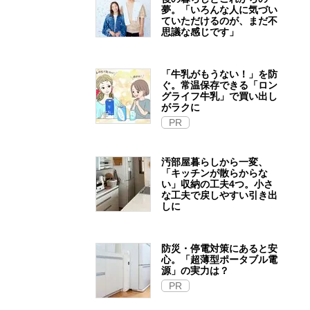
夢。「いろんな人に気づい
ていただけるのが、まだ不
思議な感じです」
「牛乳がもうない！」を防
ぐ。常温保存できる「ロン
グライフ牛乳」で買い出し
がラクに
PR
汚部屋暮らしから一変、
「キッチンが散らからな
い」収納の工夫4つ。小さ
な工夫で戻しやすい引き出
しに
防災・停電対策にあると安
心。「超薄型ポータブル電
源」の実力は？​
PR