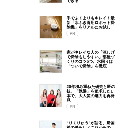
できる
手でふくよりもキレイ！最
新「水ぶき両用ロボット掃
除機」をリアルにお試し
PR
家がキレイな人の「涼しげ
で掃除もしやすい」部屋づ
くりのコツ5つ。水回りは
「ついで掃除」を徹底
20年積み重ねた研究と匠の
技。「艶髪」を追求した1
本で、大人髪の魅力を再発
見
PR
“りくりゅう”が語る、帰国
後の暮らしとこれからの