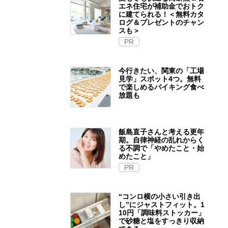
エネ住宅が補助金でおトク
に建てられる！＜無料カタ
ログ＆プレゼントのチャン
スも＞
PR
今行きたい、関東の「工場
見学」スポット4つ。無料
で楽しめるバイキング食べ
放題も
飯島直子さんと考える更年
期。自律神経の乱れからく
る不調で「やめたこと・始
めたこと」
PR
“コンロ横の小さい引き出
し”にジャストフィット。1
10円「調味料ストッカー」
で砂糖と塩をすっきり収納