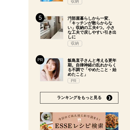
収納
汚部屋暮らしから一変、
「キッチンが散らからな
い」収納の工夫4つ。小さ
な工夫で戻しやすい引き出
しに
収納
飯島直子さんと考える更年
期。自律神経の乱れからく
る不調で「やめたこと・始
めたこと」
PR
ランキングをもっと見る