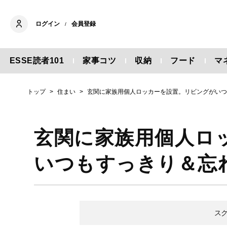
ログイン
会員登録
/
ESSE読者101
家事コツ
収納
フード
マ
トップ
住まい
玄関に家族用個人ロッカーを設置。リビングがい
玄関に家族用個人ロ
いつもすっきり＆忘
ス