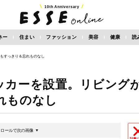
10th Anniversary
ネー
住まい
ファッション
美容
健康
読
つもすっきり＆忘れものなし
ッカーを設置。リビング
れものなし
クロールで次の画像
記事