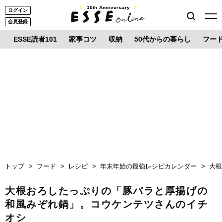
10th Anniversary
ログイン
会員登録
ESSE読者101
家事コツ
収納
50代からの暮らし
フー
トップ
フード
レシピ
年末年始の最強レシピカレンダー
大
大根おろしたっぷりの「豚バラと厚揚げの
和風みぞれ鍋」。コウケンテツさんのイチ
オシ