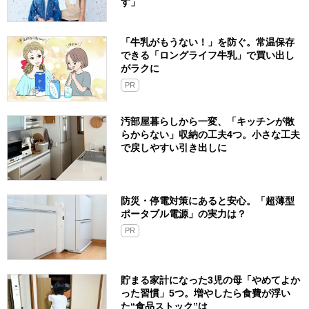
す」
「牛乳がもうない！」を防ぐ。常温保存
できる「ロングライフ牛乳」で買い出し
がラクに
PR
汚部屋暮らしから一変、「キッチンが散
らからない」収納の工夫4つ。小さな工夫
で戻しやすい引き出しに
防災・停電対策にあると安心。「超薄型
ポータブル電源」の実力は？​
PR
貯まる家計になった3児の母「やめてよか
った習慣」5つ。増やしたら食費が浮い
た“食品ストック”は