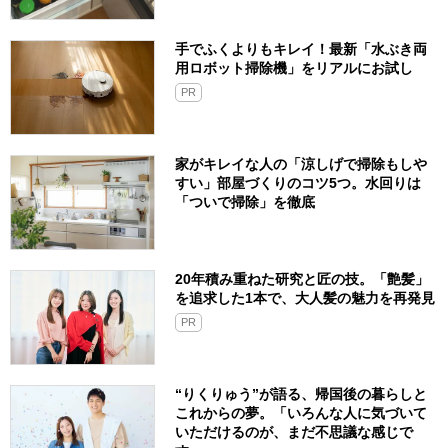
手でふくよりもキレイ！最新「水ぶき両
用ロボット掃除機」をリアルにお試し
PR
家がキレイな人の「涼しげで掃除もしや
すい」部屋づくりのコツ5つ。水回りは
「ついで掃除」を徹底
20年積み重ねた研究と匠の技。「艶髪」
を追求した1本で、大人髪の魅力を再発見
PR
“りくりゅう”が語る、帰国後の暮らしと
これからの夢。「いろんな人に気づいて
いただけるのが、まだ不思議な感じで