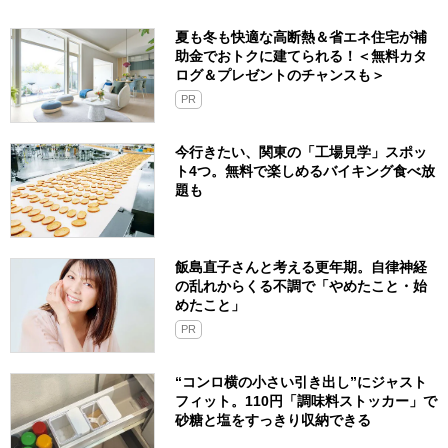
夏も冬も快適な高断熱＆省エネ住宅が補
助金でおトクに建てられる！＜無料カタ
ログ＆プレゼントのチャンスも＞
PR
今行きたい、関東の「工場見学」スポッ
ト4つ。無料で楽しめるバイキング食べ放
題も
飯島直子さんと考える更年期。自律神経
の乱れからくる不調で「やめたこと・始
めたこと」
PR
“コンロ横の小さい引き出し”にジャスト
フィット。110円「調味料ストッカー」で
砂糖と塩をすっきり収納できる