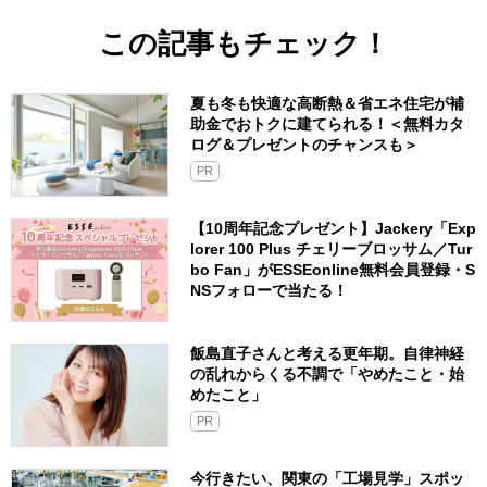
この記事もチェック！
夏も冬も快適な高断熱＆省エネ住宅が補
助金でおトクに建てられる！＜無料カタ
ログ＆プレゼントのチャンスも＞
PR
【10周年記念プレゼント】Jackery「Exp
lorer 100 Plus チェリーブロッサム／Tur
bo Fan」がESSEonline無料会員登録・S
NSフォローで当たる！
飯島直子さんと考える更年期。自律神経
の乱れからくる不調で「やめたこと・始
めたこと」
PR
今行きたい、関東の「工場見学」スポッ