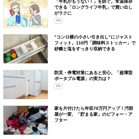
「牛乳がもうない！」を防ぐ。常温保存
できる「ロングライフ牛乳」で買い出し
がラクに
PR
“コンロ横の小さい引き出し”にジャスト
フィット。110円「調味料ストッカー」で
砂糖と塩をすっきり収納できる
防災・停電対策にあると安心。「超薄型
ポータブル電源」の実力は？​
PR
家を片付けたら年収70万円アップ！汚部
屋が一変、「貯まる家」のビフォー・ア
フター