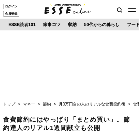
10th Anniversary
ログイン
会員登録
ESSE読者101
家事コツ
収納
50代からの暮らし
フー
トップ
マネー
節約
月3万円台の人のリアルな食費節約術
食
食費節約にはやっぱり「まとめ買い」。節
約達人のリアル1週間献立も公開