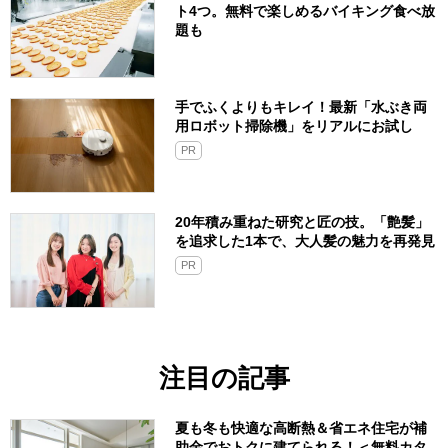
ト4つ。無料で楽しめるバイキング食べ放
題も
手でふくよりもキレイ！最新「水ぶき両
用ロボット掃除機」をリアルにお試し
PR
20年積み重ねた研究と匠の技。「艶髪」
を追求した1本で、大人髪の魅力を再発見
PR
注目の記事
夏も冬も快適な高断熱＆省エネ住宅が補
助金でおトクに建てられる！＜無料カタ