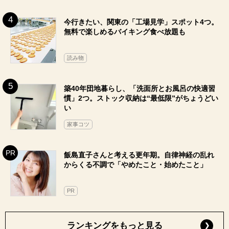
今行きたい、関東の「工場見学」スポット4つ。
無料で楽しめるバイキング食べ放題も
読み物
築40年団地暮らし、「洗面所とお風呂の快適習
慣」2つ。ストック収納は“最低限”がちょうどい
い
家事コツ
飯島直子さんと考える更年期。自律神経の乱れ
からくる不調で「やめたこと・始めたこと」
PR
ランキングをもっと見る