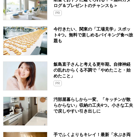
ログ＆プレゼントのチャンスも＞
PR
今行きたい、関東の「工場見学」スポッ
ト4つ。無料で楽しめるバイキング食べ放
題も
飯島直子さんと考える更年期。自律神経
の乱れからくる不調で「やめたこと・始
めたこと」
PR
汚部屋暮らしから一変、「キッチンが散
らからない」収納の工夫4つ。小さな工夫
で戻しやすい引き出しに
手でふくよりもキレイ！最新「水ぶき両