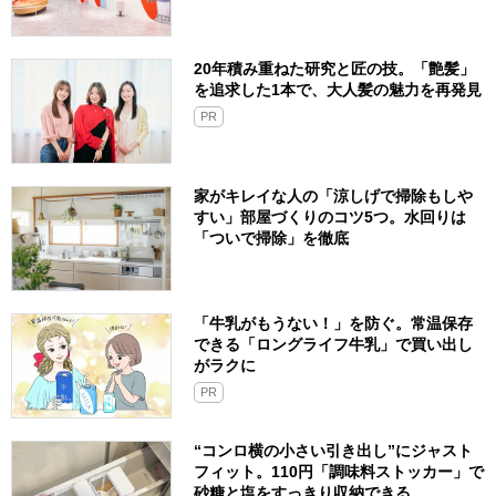
20年積み重ねた研究と匠の技。「艶髪」
を追求した1本で、大人髪の魅力を再発見
PR
家がキレイな人の「涼しげで掃除もしや
すい」部屋づくりのコツ5つ。水回りは
「ついで掃除」を徹底
「牛乳がもうない！」を防ぐ。常温保存
できる「ロングライフ牛乳」で買い出し
がラクに
PR
“コンロ横の小さい引き出し”にジャスト
フィット。110円「調味料ストッカー」で
砂糖と塩をすっきり収納できる