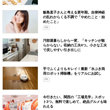
飯島直子さんと考える更年期。自律神経
の乱れからくる不調で「やめたこと・始
めたこと」
PR
汚部屋暮らしから一変、「キッチンが散
らからない」収納の工夫4つ。小さな工夫
で戻しやすい引き出しに
手でふくよりもキレイ！最新「水ぶき両
用ロボット掃除機」をリアルにお試し
PR
今行きたい、関西の「工場見学」スポッ
ト3つ。無料で楽しめて、絶品グルメも味
わえる