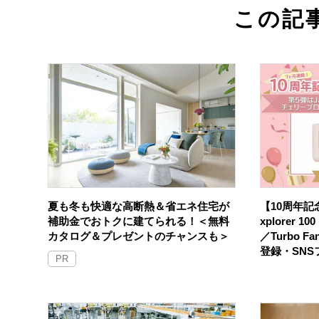
この記
夏も冬も快適な高断熱＆省エネ住宅が
【10周年記念
補助金でおトクに建てられる！＜無料
xplorer 
カタログ＆プレゼントのチャンスも＞
／Turbo F
登録・SN
PR