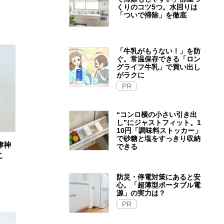
くりのコツ5つ。水回りは
「ついで掃除」を徹底
「牛乳がもうない！」を防
ぐ。常温保存できる「ロン
グライフ牛乳」で買い出し
がラクに
PR
“コンロ横の小さい引き出
し”にジャストフィット。1
10円「調味料ストッカー」
で砂糖と塩をすっきり収納
律神
できる
こ
防災・停電対策にあると安
心。「超薄型ポータブル電
源」の実力は？​
PR