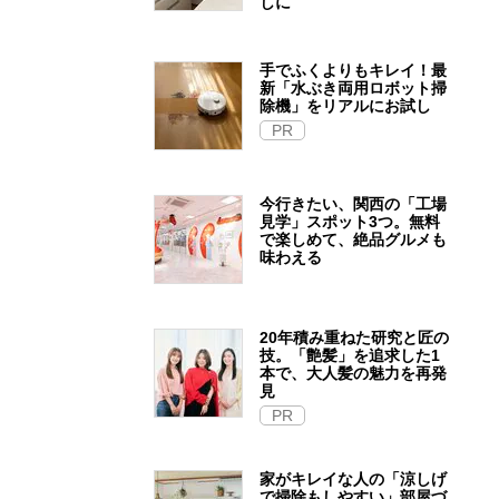
しに
手でふくよりもキレイ！最
新「水ぶき両用ロボット掃
除機」をリアルにお試し
PR
今行きたい、関西の「工場
見学」スポット3つ。無料
で楽しめて、絶品グルメも
味わえる
20年積み重ねた研究と匠の
技。「艶髪」を追求した1
本で、大人髪の魅力を再発
見
PR
家がキレイな人の「涼しげ
で掃除もしやすい」部屋づ