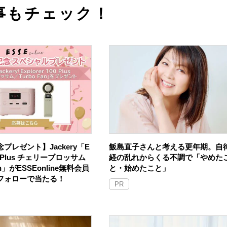
事もチェック！
プレゼント】Jackery「E
飯島直子さんと考える更年期。自
100 Plus チェリーブロッサム
経の乱れからくる不調で「やめた
an」がESSEonline無料会員
と・始めたこと」
Sフォローで当たる！
PR