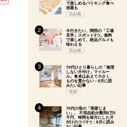
で楽しめるバイキング食べ
放題も
読み物
今行きたい、関西の「工場
見学」スポット3つ。無料
で楽しめて、絶品グルメも
味わえる
読み物
70代ひとり暮らしの「無理
しない片付け」マイルー
ル。食卓はあえて小さく、
ものを置かない：8月に読
みたい記事
収納
70代の母の「実家じま
い」。 不用品処分費用6万5
千円、時間を味方にした片
付けのコツ3つ：8月に読み
たい記事