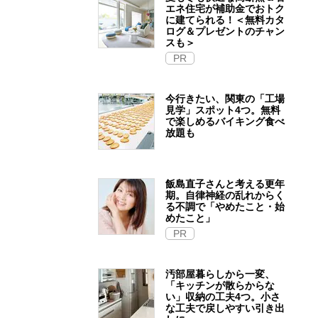
エネ住宅が補助金でおトク
に建てられる！＜無料カタ
ログ＆プレゼントのチャン
スも＞
PR
今行きたい、関東の「工場
見学」スポット4つ。無料
で楽しめるバイキング食べ
放題も
飯島直子さんと考える更年
期。自律神経の乱れからく
る不調で「やめたこと・始
めたこと」
PR
汚部屋暮らしから一変、
「キッチンが散らからな
い」収納の工夫4つ。小さ
な工夫で戻しやすい引き出