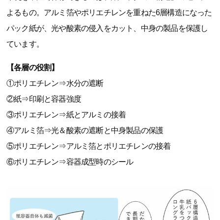
よるもの。アルミ箔やポリエチレンを重ねた6層構造になった
パック紙が、光や酸素の侵入をカット、中身の製品を保護し
ています。
【各層の役割】
①ポリエチレン⇒水分の遮断
②紙⇒印刷と容器強度
③ポリエチレン⇒紙とアルミの接着
④アルミ箔⇒光＆酸素の遮断と中身製品の保護
⑤ポリエチレン⇒アルミ箔とポリエチレンの接着
⑥ポリエチレン⇒容器成型時のシール