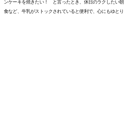
ンケーキを焼きたい！ と言ったとき、休日のラクしたい朝
食など、牛乳がストックされていると便利で、心にもゆとり
ができます。常温で保存期間も長いので、5人家族のわが家は
冷蔵庫を圧迫せずに保管できるのもうれしいポイント。防災
用の備えとしてもストックしておきたいです」（大森智美さ
ん、40代、整理収納アドバイザー・防災士、3児の母）