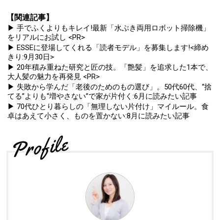
【関連記事】
▶ 手でふくよりもキレイ!最新「水ぶき両用ロボット掃除機」
をリアルにお試し <PR>
▶ ESSEに登場してくれる「読者モデル」を募集します!<締め
きり:9月30日>
▶ 20年積み重ねた研究と匠の技。「艶髪」を追求した1本で、
大人髪の魅力を再発見 <PR>
▶ 失敗から学んだ「老後のためのもの選び」。50代60代、“捨
てる”よりも“増やさない”で家が片付く:6月に読みたい記事
▶ 70代ひとり暮らしの「無理しない片付け」マイルール。食
卓はあえて小さく、ものを置かない:8月に読みたい記事