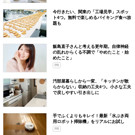
今行きたい、関東の「工場見学」スポッ
ト4つ。無料で楽しめるバイキング食べ放
題も
飯島直子さんと考える更年期。自律神経
の乱れからくる不調で「やめたこと・始
めたこと」
PR
汚部屋暮らしから一変、「キッチンが散
らからない」収納の工夫4つ。小さな工夫
で戻しやすい引き出しに
手でふくよりもキレイ！最新「水ぶき両
用ロボット掃除機」をリアルにお試し
PR