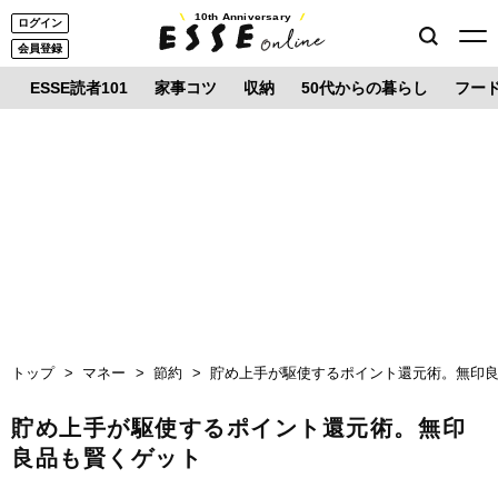
10th Anniversary
ログイン
会員登録
ESSE読者101
家事コツ
収納
50代からの暮らし
フー
トップ
マネー
節約
貯め上手が駆使するポイント還元術。無印
貯め上手が駆使するポイント還元術。無印
良品も賢くゲット