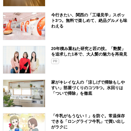
今行きたい、関西の「工場見学」スポッ
ト3つ。無料で楽しめて、絶品グルメも味
わえる
20年積み重ねた研究と匠の技。「艶髪」
を追求した1本で、大人髪の魅力を再発見
PR
家がキレイな人の「涼しげで掃除もしや
すい」部屋づくりのコツ5つ。水回りは
「ついで掃除」を徹底
「牛乳がもうない！」を防ぐ。常温保存
できる「ロングライフ牛乳」で買い出し
がラクに