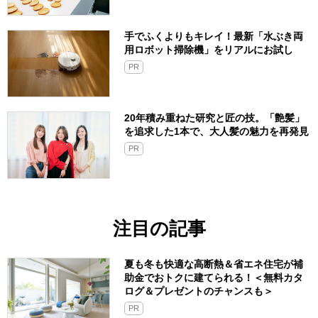
手でふくよりもキレイ！最新「水ぶき両
用ロボット掃除機」をリアルにお試し
PR
20年積み重ねた研究と匠の技。「艶髪」
を追求した1本で、大人髪の魅力を再発見
PR
注目の記事
夏も冬も快適な高断熱＆省エネ住宅が補
助金でおトクに建てられる！＜無料カタ
ログ＆プレゼントのチャンスも＞
PR