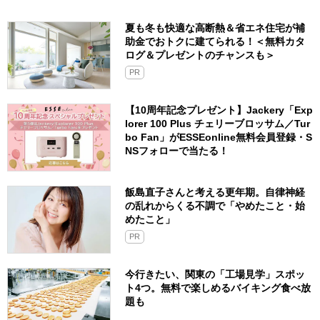
夏も冬も快適な高断熱＆省エネ住宅が補
助金でおトクに建てられる！＜無料カタ
ログ＆プレゼントのチャンスも＞
PR
【10周年記念プレゼント】Jackery「Exp
lorer 100 Plus チェリーブロッサム／Tur
bo Fan」がESSEonline無料会員登録・S
NSフォローで当たる！
飯島直子さんと考える更年期。自律神経
の乱れからくる不調で「やめたこと・始
めたこと」
PR
今行きたい、関東の「工場見学」スポッ
ト4つ。無料で楽しめるバイキング食べ放
題も