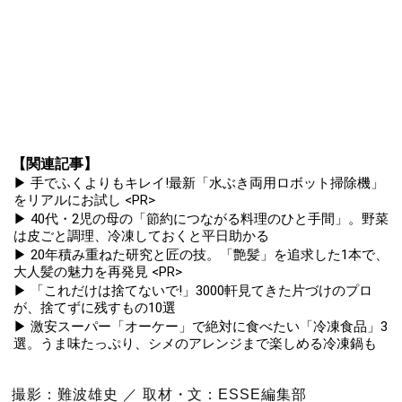
【関連記事】
▶ 手でふくよりもキレイ!最新「水ぶき両用ロボット掃除機」
をリアルにお試し <PR>
▶ 40代・2児の母の「節約につながる料理のひと手間」。野菜
は皮ごと調理、冷凍しておくと平日助かる
▶ 20年積み重ねた研究と匠の技。「艶髪」を追求した1本で、
大人髪の魅力を再発見 <PR>
▶ 「これだけは捨てないで!」3000軒見てきた片づけのプロ
が、捨てずに残すもの10選
▶ 激安スーパー「オーケー」で絶対に食べたい「冷凍食品」3
選。うま味たっぷり、シメのアレンジまで楽しめる冷凍鍋も
撮影：難波雄史 ／ 取材・文：ESSE編集部